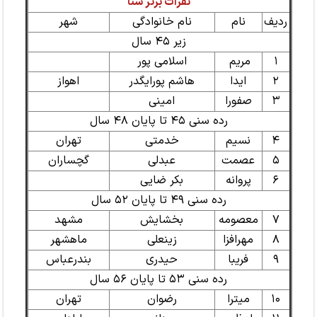
نفرات برتر شنا
ردیف
نام
نام خانوادگی
شهر
زیر ۴۵ سال
۱
مریم
اسلامی پور
۲
ایدا
هاشم پورایگدر
اهواز
۳
صفورا
امینی
رده سنی ۴۵ تا پایان ۴۸ سال
۴
نسیم
خدمتی
تهران
۵
عصمت
عبدلی
گچساران
۶
پروانه
بکر ضایی
رده سنی ۴۹ تا پایان ۵۲ سال
۷
معصومه
بخشایش
مشهد
۸
مهرافزا
زینعلی
ماهشهر
۹
فریبا
حیدری
بندرعباس
رده سنی ۵۳ تا پایان ۵۶ سال
۱۰
میترا
رضوان
تهران