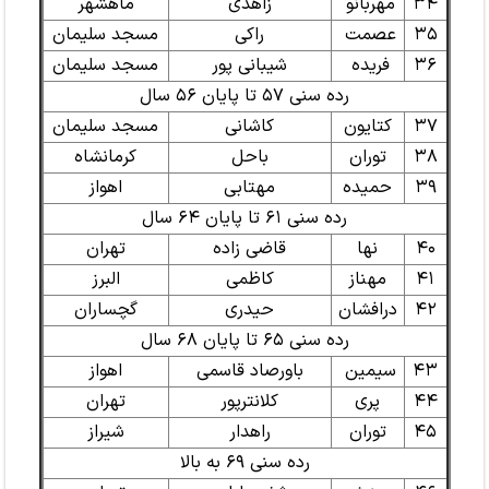
۳۴
مهربانو
زاهدی
ماهشهر
۳۵
عصمت
راکی
مسجد سلیمان
۳۶
فریده
شیبانی پور
مسجد سلیمان
رده سنی ۵۷ تا پایان ۵۶ سال
۳۷
کتایون
کاشانی
مسجد سلیمان
۳۸
توران
باحل
کرمانشاه
۳۹
حمیده
مهتابی
اهواز
رده سنی ۶۱ تا پایان ۶۴ سال
۴۰
نها
قاضی زاده
تهران
۴۱
مهناز
کاظمی
البرز
۴۲
درافشان
حیدری
گچساران
رده سنی ۶۵ تا پایان ۶۸ سال
۴۳
سیمین
باورصاد قاسمی
اهواز
۴۴
پری
کلانترپور
تهران
۴۵
توران
راهدار
شیراز
رده سنی ۶۹ به بالا