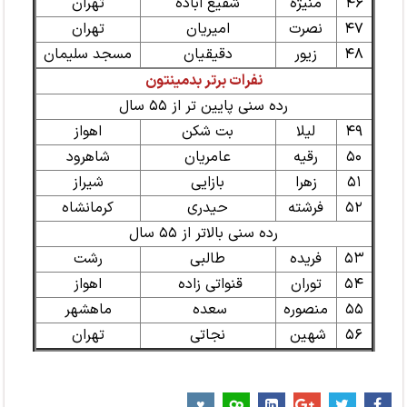
۴۶
منیژه
شفیع اباده
تهران
۴۷
نصرت
امیریان
تهران
۴۸
زیور
دقیقیان
مسجد سلیمان
نفرات برتر بدمینتون
رده سنی پایین تر از ۵۵ سال
۴۹
لیلا
بت شکن
اهواز
۵۰
رقیه
عامریان
شاهرود
۵۱
زهرا
بازایی
شیراز
۵۲
فرشته
حیدری
کرمانشاه
رده سنی بالاتر از ۵۵ سال
۵۳
فریده
طالبی
رشت
۵۴
توران
قنواتی زاده
اهواز
۵۵
منصوره
سعده
ماهشهر
۵۶
شهین
نجاتی
تهران