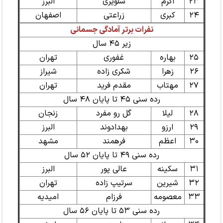
۲۳
اکرم
شلویری
البرز
۲۴
کبری
زراعتی
اصفهان
نفرات برتر آمادگی جسمانی
زیر ۴۵ سال
۲۵
بهاره
غفوری
تهران
۲۶
زهرا
شکری زاده
شیراز
۲۷
مهتاب
مقدم فرید
تهران
رده سنی ۴۵ تا پایان ۴۸ سال
۲۸
لیلا
گل رو مفرد
زنجان
۲۹
ارزو
بهدادوند
البرز
۳۰
اعظم
فرهمند
مشهد
رده سنی ۴۹ تا پایان ۵۲ سال
۳۱
سکینه
عالی پور
البرز
۳۲
شیرین
سرتیپ زاده
تهران
۳۳
معصومه
فرزام
امیدیه
رده سنی ۵۳ تا پایان ۵۶ سال