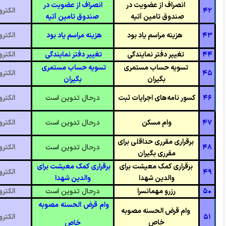
انصراف از عضویت در
انصراف از عضویت در
۴۲
الکتر
صندوق تامین آتیه
صندوق تامین آتیه
۴۳
هزینه مراسم یاد بود
هزینه مراسم یاد بود
الکتر
۴۴
تغییر دفتر نمایندگی
تغییر دفتر نمایندگی
الکتر
تسویه حساب مستمری
تسویه حساب مستمری
۴۵
الکتر
بگیران
بگیران
۴۶
کسور نامه‌های اجرایات ثبت
درحال تدوین است
الکتر
۴۷
وام مسکن
درحال تدوین است
الکتر
برقراری مقرری حداقلی برای
۴۸
درحال تدوین است
الکتر
مقرری بگیران
برقراری کمک معیشت برای
برقراری کمک معیشت برای
۴۹
الکتر
والدین شهدا
والدین شهدا
۵۰
رزرو مهمانسرا
درحال تدوین است
الکتر
وام قرض الحسنه مصوبه
وام قرض الحسنه مصوبه
۵۱
الکتر
خاص
خاص