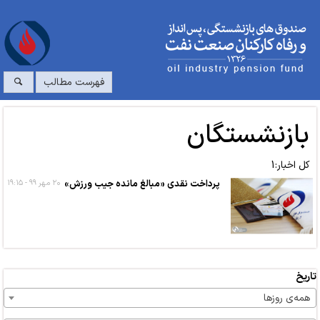
فهرست مطالب
بازنشستگان
کل اخبار:1
پرداخت نقدی «مبالغ مانده جیب ورزش»
۲۰ مهر ۹۹ - ۱۹:۱۵
تاریخ
همه‌ی روزها