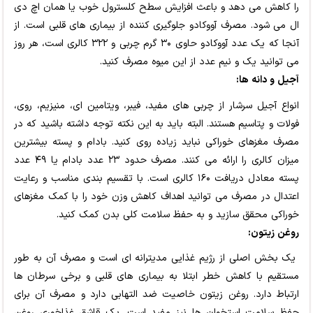
را کاهش می دهد و باعث افزایش سطح کلسترول خوب یا همان اچ دی
ال می شود. مصرف آووکادو جلوگیری کننده از بیماری های قلبی است. از
آنجا که یک عدد آووکادو حاوی ۳۰ گرم چربی و ۳۲۲ کالری است، هر روز
می توانید یک و نیم عدد از این میوه مصرف کنید.
آجیل و دانه ها:
انواع آجیل سرشار از چربی های مفید، فیبر، ویتامین ای، منیزیم، روی،
فولات و پتاسیم هستند. البته باید به این نکته توجه داشته باشید که در
مصرف مغزهای خوراکی نباید زیاده روی کنید. بادام و پسته بیشترین
میزان کالری را ارائه می کنند. مصرف حدود ۲۳ عدد بادام یا ۴۹ عدد
پسته معادل دریافت ۱۶۰ کالری است. با تقسیم بندی مناسب و رعایت
اعتدال در مصرف می توانید اهداف کاهش وزن خود را با کمک مغزهای
خوراکی محقق سازید و به حفظ سلامت کلی بدن کمک کنید.
روغن زیتون:
یک بخش اصلی از رژیم غذایی مدیترانه ای است و مصرف آن به طور
مستقیم با کاهش خطر ابتلا به بیماری های قلبی و برخی سرطان ها
ارتباط دارد. روغن زیتون خاصیت ضد التهابی دارد و مصرف آن برای
حفظ سلامت استخوان ها نیز مفید است. یک قاشق غذاخوری روغن