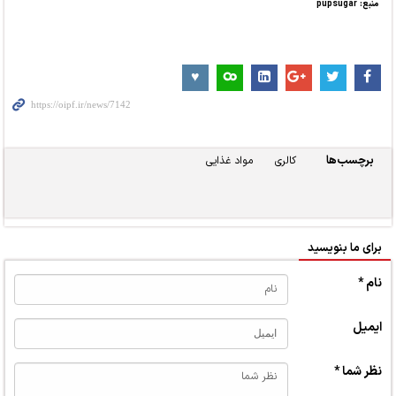
منبع: pupsugar
برچسب‌ها
کالری
مواد غذایی
برای ما بنویسید
نام *
ایمیل
نظر شما *