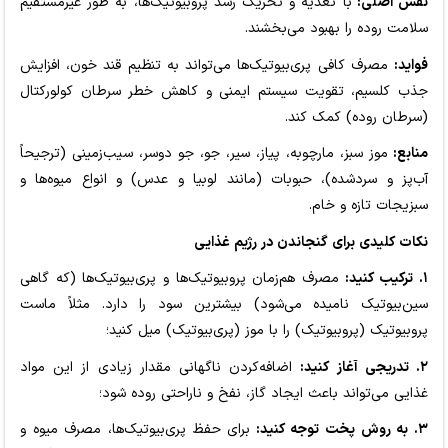
نقش اصلی:
با تغذیه و تحریک رشد پروبیوتیک‌ها، به طور غیرمستقیم
سلامت روده را بهبود می‌بخشند.
فواید:
مصرف کافی پری‌بیوتیک‌ها می‌تواند به تنظیم قند خون، افزایش
جذب کلسیم، تقویت سیستم ایمنی و کاهش خطر سرطان کولورکتال
(سرطان روده) کمک کند.
منابع:
موز سبز، مارچوبه، پیاز، سیر، جو، جو دوسر، سیب‌زمینی (ترجیحاً
آب‌پز و سردشده)، حبوبات (مانند لوبیا و عدس) و انواع میوه‌ها و
سبزیجات تازه و خام.
نکات کلیدی برای گنجاندن در رژیم غذایی
۱. ترکیب کنید:
مصرف هم‌زمان پروبیوتیک‌ها و پری‌بیوتیک‌ها (که گاهی
سین‌بیوتیک نامیده می‌شود) بیشترین سود را دارد. مثلاً ماست
پروبیوتیک (پروبیوتیک) را با موز (پری‌بیوتیک) میل کنید؛
۲. تدریجی آغاز کنید:
اضافه‌کردن ناگهانی مقدار زیادی از این مواد
غذایی می‌تواند باعث ایجاد گاز، نفخ و ناراحتی روده شود؛
۳. به روش پخت توجه کنید:
برای حفظ پری‌بیوتیک‌ها، مصرف میوه و