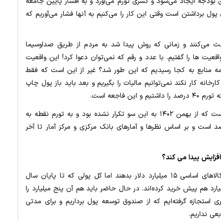
ی بودجه ایجاد می‌شود و کسری تورم می‌آورد و به اقشار پایین جامعه
ول برداشتن است وقتی این کار را می‌کنیم به آنها فشار می‌آوریم که
 می‌کنند و زمانی که روش پیدا شد به مردم از طریق صداوسیما
عیت ها را گفتیم. با عدد و رقم که نمی‌توان دعوا کرد! این واقعیت
همه منابع به کجا رسیدیم که این طور شد؟ غیر از این است که فقط
ارخانه کار نکند نمی‌توانیم مالیات را بگیریم و بعد باید باز پول چاپ
 فاجعه است.
در دو ماهه پاییز تورم نقطه به نقطه عددی ثبت کرده است که از بهمن ۱۴۰۲ به این سو تکرار نشده بود و به تورم نقطه به
۳۲ درصدی رسیده ایم. کل تورم ما الان ۳۳ درصد است و بر اساس نظرها و آمارهای بانک مرکزی و مرکز آمار تا آخر
افزایش پیدا می کند؟
رئیس‌جمهور: قرار بود تا آخر سال به ما برای نهاده‌ها و کالاهای اساسی ۱۵ میلیارد دلار بدهند اما کل پولی که تا پایان سال
د دلار است، پنج میلیارد هم پیش خرید کرده‌اند. در حال حاضر باید هم آن پنج میلیارد را
 استجازه گرفته‌ایم که از صندوق توسعه پول برداریم و برای مدتی
عی نداریم.