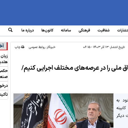
تشارات
شفافیت
فرهنگی
سامانه‌
کانون‌ها
درباره ما
آخ
تاریخ انتشار:
۱۳ آذر ۱۴۰۳ - ۰۶:۱۵
خبرنگار: روابط عمومی
چاپ
هلدین
شته شعار وفاق ملی را در عرصه‌های مختلف اجرایی کنیم/
حکمرا
صنعت
درخوا
تأکید
ود به
ابینه
ت دیگر