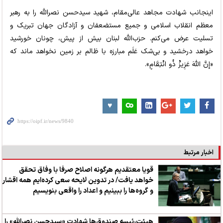
اینجانب شهادت مجاهد عالی‌مقام، شهید سیدحسن نصرالله را به رهبر
معظم انقلاب اسلامی و جمیع مستضعفان و آزادگان جهان تبریک و
تسلیت عرض می‌کنم. حزب‌الله لبنان بیش از پیش، چونان خورشید
خواهد درخشید و بی‌شک عَلَم مبارزه با ظالم بر زمین نخواهد ماند که
«إِنَّ اللَّهَ عَزِیزٌ ذُو انْتِقَامٍ».
اخبار مرتبط
قویا معتقدیم هرگونه اصلاح صرفا با وفاق تحقق
خواهد یافت/ در تدوین لایحه سعی کرده‌ایم همه اقشار
و گروه‌ها را ببینیم و اعداد را واقعی بنویسیم
هیئت‌رئیسه صندوق‌ها شهادت «سیدحسن نصرالله» را