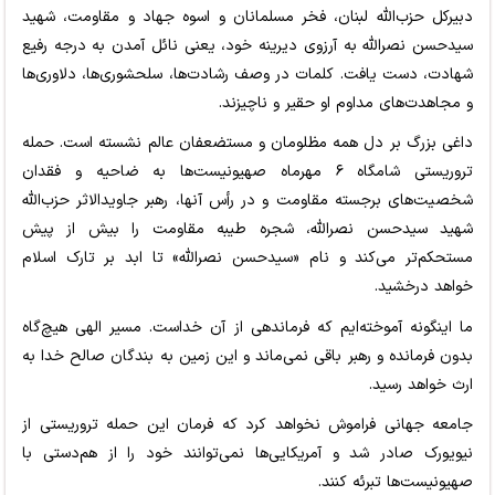
دبیرکل حزب‌الله لبنان، فخر مسلمانان و اسوه جهاد و مقاومت، شهید
سیدحسن نصرالله به آرزوی دیرینه خود، یعنی نائل آمدن به درجه رفیع
شهادت، دست یافت. کلمات در وصف رشادت‌ها، سلحشوری‌ها، دلاوری‌ها
و مجاهدت‌های مداوم او حقیر و ناچیزند.
داغی بزرگ بر دل همه مظلومان و مستضعفان عالم نشسته است. حمله
تروریستی شامگاه ۶ مهرماه صهیونیست‌ها به ضاحیه و فقدان
شخصیت‌های برجسته مقاومت و در رأس آنها، رهبر جاویدالاثر حزب‌الله
شهید سیدحسن نصرالله، شجره طیبه مقاومت را بیش از پیش
مستحکم‌تر می‌کند و نام «سیدحسن نصرالله» تا ابد بر تارک اسلام
خواهد درخشید.
ما اینگونه آموخته‌ایم که فرماندهی از آن خداست. مسیر الهی هیچ‌گاه
بدون فرمانده و رهبر باقی نمی‌ماند و این زمین به بندگان صالح خدا به
ارث خواهد رسید.
جامعه جهانی فراموش نخواهد کرد که فرمان این حمله تروریستی از
نیویورک صادر شد و آمریکایی‌ها نمی‌توانند خود را از هم‌دستی با
صهیونیست‌ها تبرئه کنند.