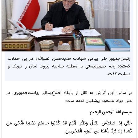
رئیس‌جمهور طی پیامی شهادت «سیدحسن نصرالله» در پی حملات
گسترده رژیم صهیونیستی به منطقه ضاحیه بیروت لبنان را تبریک و
تسلیت گفت.
بر اساس این گزارش به نقل از پایگاه اطلاع‌رسانی ریاست‌جمهوری، در
متن پیام مسعود پزشکیان آمده است:
«بسم الله الرحمن الرحیم
حَتَّی إِذَا اسْتَیْأَسَ الرُّسُلُ وَظَنُّوا أَنَّهُمْ قَدْ کُذِبُوا جَاءَهُمْ نَصْرُنَا فَنُجِّیَ مَن
نَّشَاءُ وَلَا یُرَدُّ بَأْسُنَا عَنِ الْقَوْمِ الْمُجْرِمِینَ