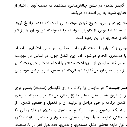
ای گرفتار نشدن در چنین چالش‌هایی، پیشنهاد به دست آوردن اخبار از
تاری شبیه به زیر استفاده می‌کنند.
جازی غیررسمی، مطرح کردن موضوعاتی است که بعضاً پاسخ آن‌ها
ست؛ اما برخی از کاربران خواسته یا ناخواسته دوباره آن را بازنشر
 فضای مجازی در این زمینه است.
خی از کاربران با مستند قرار دادن مطلبی غیررسمی، انتظاری را ایجاد
 با مستمری انجام می‌شود؛ اما این اتفاق چون در اساس در فهرست
م می‌کند سازمان این پرداخت مدنظر را انجام نداد! و درنهایت کاربر
ز سوی سازمان می‌گذارد؛ درحالی‌که در اساس اجرای چنین موضوعی
معتبر چیست؟
هر سازمان یا ارگانی، دارای تارنمای (سایت) رسمی برای
ا از طریق همان منبع معتبر اطلاع رسانی می‌کند. برای نمونه، خبرهای
ی شدن برنامه و طی مراحل و فرایند آن و تکمیل و قطعی شدن، از
طریق تارنمای رسمی (سایت) اطلاع‌رسانی می‌شود؛ برای نمونه یک موضوع را مرور می‌کنیم، مستمری و مقرری در بازه زمانی ۲۰
فرایند بانکی نیازمند صرف زمان معینی است. واریز مستمری بازنشستگان
ارجمند صنعت نفت به‌طور تقریبی به یک روز کاری، زمان نیاز دارد؛ به‌طور مثال مستمری و مقرری صد هزار نفر در ۸ ساعت،