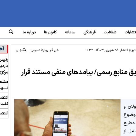
تشارات
شفافیت
فرهنگی
سامانه‌
کانون‌ها
درباره ما
آخ
تاریخ انتشار:
۲۸ شهریور ۱۴۰۳ - ۱۱:۳۲
خبرنگار: روابط عمومی
چاپ
رئیس 
بازدی
ریق منابع رسمی/ پیامدهای منفی مستند قرار
مرکزی
مشعل 
تسهیل
انتص
نفت
لان و
انتصا
موضوع
 مطرح
نقل از