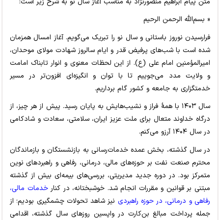
متن پیام ابراهیم منصورنژاد به مناسب آغاز سال نو به شرح زیر است:
« بسم‌الله الرحمن الرحیم
فرارسیدن نوروز باستانی و سال نو را تبریک می‌گویم. آغاز امسال همزمان
شده است با شب‌های پرفیض قدر و ایام سالروز شهادت مولای موحدان،
امیرالمؤمنین امام علی (ع). از این لحظات معنوی و انوار تابناک امامت
و ولایت مدد می‌جوییم تا با توان و انگیزه‌ای افزون‌تر در مسیر
خدمتگزاری به جامعه و کشور گام برداریم.
سال ۱۴۰۳ با همۀ فراز و نشیب‌هایش به پایان رسید. پیش از هر چیز، از
درگاه خداوند متعال برای ملت عزیز ایران، سلامتی، سعادت و شادکامی
در سال ۱۴۰۴ آرزو می‌کنم.
در سال گذشته، بخش عمده خدمات‌رسانی به بازنشستگان و بازماندگان
محترم صنعت نفت بر حوزه‌های مالی، درمانی، رفاهی و راهبردهای نوین
متمرکز بود. در دوره جدید مدیریتی، بررسی‌های بیمه‌ای بیش از گذشته
مبتنی بر قوانین و مقررات انجام شد. خوشبختانه، در کنار
خدمات مالی،
رفاهی و درمانی، در حوزه راهبردی
نیز شاهد تحولات چشمگیری بودیم؛ از
جمله پرداخت مبالغ بن­‌کارت در واپسین روزهای سال گذشته، اقدامی