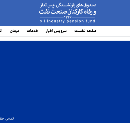
www.oipf.ir
صفحه نخست
سرویس‌ اخبار
خدمات
درمان
ان
تمامی حقو