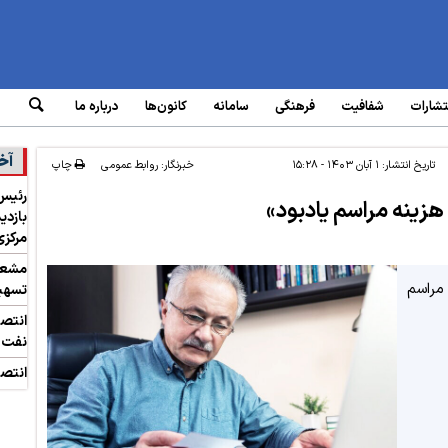
تشارات
شفافیت
فرهنگی
سامانه‌
کانون‌ها
درباره ما
آخ
تاریخ انتشار:
۱ آبان ۱۴۰۳ - ۱۵:۲۸
خبرنگار: روابط عمومی
چاپ
رئیس 
هزینه مراسم یادبود»
بازدی
مرکزی
مشعل 
مراسم
تسهیل
انتص
نفت
انتصا