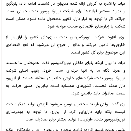
بیات با اشاره به گزارش ارائه شده مدیران در نشست ادامه داد: بازنگری
و بهبود مستمر فرایندها برای شرکت تورﺑﻮﮐﻤﭙﺮﺳﻮر ﻧﻔﺖ، حیاتی است.
چراکه، اگر با توجه به نیاز بازار، تغییر محصول داده نشود ممکن است
شرکت با زیان‌های اقتصادی سخت مواجه شود.
وی افزود: شرکت تورﺑﻮﮐﻤﭙﺮﺳﻮر ﻧﻔﺖ نیازی‌های کشور را ارازن‌تر از
خارجی‌ها تامین می‌کند و مانع از خروج ارز می‌شود که نفع اقتصادی
این موضوع برای کل کشور است.
بیات با بیان اینکه رقبای داخلی تورﺑﻮﮐﻤﭙﺮﺳﻮر ﻧﻔﺖ، هموطنان ما هستند
و صرفا نگاه ما به آنها حرفه‌ای است، افزود: رقیب اصلی شرکت
تورﺑﻮﮐﻤﭙﺮﺳﻮر ﻧﻔﺖ، شرکت‌های خارجی حاضر در منطقه هستند. از این‌رو،
بازار هدف نخست، کشورهای همسایه است. بنابراین، مسیر حرکت به
سمت صادرات باید بازبینی شود.
وی گفت: وقتی فرایند محصول بومی می‌شود افزیش تولید دیگر سخت
نیست بلکه باید بازاریابی کرد. از این‌رو، با توجه به بومی‌سازی
تورﺑﻮﮐﻤﭙﺮﺳﻮر ﻧﻔﺖ، «اولویت» تولید بیشتر برای صادرات است.
رئیس هیئت‌رئیسه افزود: فرایند محوری و زنجیره ارزش، ماندگاری بنگاه