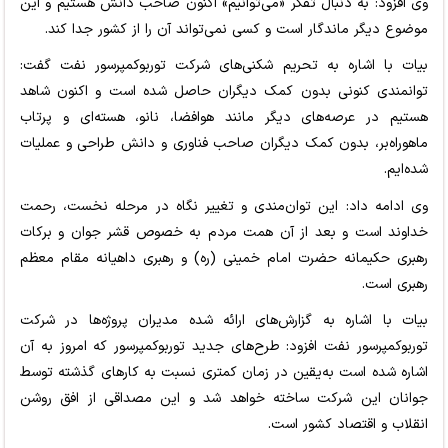
وی افزود: به دنبال تفکر «می‌توانیم» اکنون صاحب دانش هستیم و این
موضوع دیگر ماندگار است و کسی نمی‌تواند آن را از کشور جدا کند.
بیات با اشاره به تحریم شکنی‌های شرکت تورﺑﻮﮐﻤﭙﺮﺳﻮر ﻧﻔﺖ گفت:
توانمندی کنونی بدون کمک دیگران حاصل شده است و اکنون شاهد
هستیم در عرصه‌های دیگر مانند هوافضا، نانو، هسته‌ای و پرتاب
ماهوراه‌بر، بدون کمک دیگران صاحب فناوری و دانش طراحی و عملیات
شده‌ایم.
وی ادامه داد: این توان‌مندی و تغییر نگاه در مرحله نخست، رحمت
خداوند است و بعد از آن همت مردم به خصوص قشر جوان و برکات
رهبری حکیمانه حضرت امام خمینی (ره) و رهبری داهیانه مقام معظم
رهبری است.
بیات با اشاره به گزارش‌های ارائه شده مدیران پروژه‌ها در شرکت
تورﺑﻮﮐﻤﭙﺮﺳﻮر ﻧﻔﺖ افزود: طرح‌های جدید تورﺑﻮﮐﻤﭙﺮﺳﻮر که امروز به آن
اشاره شده است به‌یقین در زمان کمتری نسبت به کارهای گذشته توسط
جوانان این شرکت ساخته خواهد شد و این مصداقی از افق روشن
انقلاب و اقتصاد کشور است.