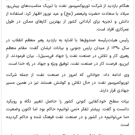
هنگام بازدید از شرکت تورﺑﻮﮐﻤﭙﺮﺳﻮر ﻧﻔﺖ با تبریک مناسبت‌های پیش‌رو،
میلاد با سعادت حضرت ولیعصر (عج) و عید نوروز اظهار کرد: استفاده از
دانش و تجربه برای آبادانی کشور از بهترین کارهای ممکن در طول
عمرکاری افراد است.
رئیس هیئت‌رئیسه صندوق‌ها با اشاره به بازدید رهبر معظم انقلاب در
سال ۱۳۹۰ از میدان پارس جنوبی و بیانات ایشان گفت: مقام معظم
رهبری کار و تلاش در صنعت نفت را جهاد فی‌سبیل‌ا... بیان فرمودند. از
این‌رو، فرصت کار در صنعت نفت، توفیق‌ ویژه و جهاد در راه خدا است.
وی ادامه داد: جوانانی که امروز در صنعت نفت از جمله شرکت
تورﺑﻮﮐﻤﭙﺮﺳﻮر ﻧﻔﺖ در حال تلاش و کوشش هستند نیز در همین مسیر
جهادی قرار دارند.
بیات سطح خودکفایی کنونی کشور را حاصل تغییر نگاه و رویکرد
دانست و گفت: پیشتر تفکر «نمی توانیم» حاکم بود اما اکنون وضعیت
«ما می‌توانیم» در کشور و در صنعت نفت فرهنگ شده و حاکم گردیده
است.