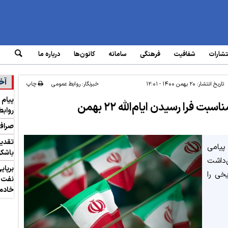
تشارات
شفافیت
فرهنگی
سامانه‌
کانون‌ها
درباره ما
آخ
تاریخ انتشار:
۲۰ بهمن ۱۴۰۰ - ۱۲:۰۱
خبرنگار: روابط عمومی
چاپ
پیام 
فرا رسیدن ایام‌الله ۲۲ بهمن
روابط
صرافی
تقدیر
پیامی
باشکو
‌داشت
برپا
خی را
نفت د
خادم