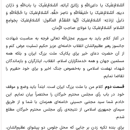
اَلسَّلامُ‌عَلَیکَ یا داعِیَ‌اللهِ وَ رَبّانِیَّ آیاتِهِ، اَلسَّلامُ‌عَلَیکَ یا بابَ‌اللهِ وَ دَیّانَ
دینِهِ، اَلسَّلامُ‌عَلیکَ یا خَلیفَةَ‌اللهِ و ناصِرَ حَقِّهِ، اَلسَّلامُ‌عَلیکَ یا حُجَّةَ‌اللهِ وَ
دَلیلَ اِرادَتِه؛ اَلسَّلامُ‌عَلیکَ اَیُّهَا المُقَدَّمُ المَأمُول؛ اَلسَّلامُ‌عَلیکَ بِجَوامِعِ
السَّلام؛ اَلسّلامُ‌عَلیکَ یا مَولایَ صاحِبَ الزَّمان.
در آغاز کلام باید به سرورم عجل‌الله تعالی فرجه به مناسبت شهادت
جانسوز رهبر عظیم‌الشان انقلاب خامنه‌ای عزیز حکیم تسلیت عرض کنم و
از آن حضرت دعای خیر برای یکایک ملت بزرگ ایران و بلکه همه
مسلمین جهان و همه خدمتگزاران اسلام، انقلاب، ایثارگران و بازماندگان
شهداء نهضت اسلامی و به‌خصوص جنگ اخیر و برای خود حقیرم را
تقاضا نمایم.
قسمت دوم
کلام من با ملت بزرگ ایران است. ابتداً باید وضع و موقف
خود در باب رأی مجلس محترم خبرگان را مختصراً بیان نمایم. این
خادم شما سید مجتبی حسینی خامنه‌ای همزمان با شما و از طریق
سیمای جمهوری اسلامی از نتیجه‌ی رأی مجلس محترم خبرگان مطلع
شدم.
برای بنده تکیه زدن بر جایی که محل جلوس دو پیشوای عظیم‌الشان،