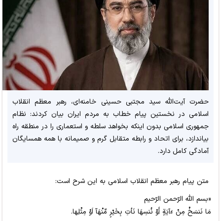
حضرت آیت‌الله سید مجتبی حسینی خامنه‌ای، رهبر معظم انقلاب
اسلامی در نخستین پیام خطاب به مردم ایران بیان کردند: نظام
جمهوری اسلامی بدون اینکه بخواهد سلطه و استعماری را در منطقه راه
بیاندازد، برای اتحاد و رابطه متقابل گرم و صمیمانه با همه همسایگان
آمادگی کامل دارد.
متن پیام رهبر معظم انقلاب اسلامی به این شرح است:
«بسم الله الرّحمن الرّحیم
مَا نَنسَخْ مِنْ ءَآیَةٍ أَوْ نُنسِهَا نَأتِ بِخَیْرٍ مِّنْهَآ اَوْ مِثْلِها.