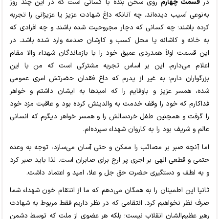
در
قسمت چهارم
روی سخن بنده با کسانی است که در این چند روز
به‌نوعی آسیب دیده‌اند. چه آنانکه داغ شهادت عزیز یا عزیزانی را تجربه
کرده باشند؛ چه کسانی که دچار مجروحیت شده باشند و چه افرادی که
به خانه و کاشانه یا محل کسب و کارشان صدمه وارد شده باشد. در
این قسمت اولاً همدردی عمیق خود را با بازماندگان شهداء والا مقام
اعلام می‌دارم. این بر اساس تجربه مشترکی است که من با این
بزرگواران دارم؛ به غیر از پدرم که داغ فقدان حضرتش امری عمومی
شده، همسر عزیز و باوفایم را که امیدها به ایشان داشتم و خواهر
فداکارم که خود را وقف خدمت به والدینش کرده بود و عاقبت مزد خود
را گرفت و همچنین طفل خردسالش را و همسر خواهر دیگرم که انسانی
عالم و شریف بود را به کاروان شهداء سپرده‌ام.
اما آنچه صبر بر مصائب را ممکن و حتی آسان می‌سازد، توجه به وعده
حتمی و قطعی الهی بر اجری پر ارج برای صابران است. لذا باید صبر کرد
و به لطف و دستگیری حضرت حق جل و علا، امید و اعتماد داشت.
ثانیا این اطمینان را به همگان می‌دهم که ما از انتقام خون شهداء شما
صرف نظر نخواهیم کرد. انتقامی که در نظر داریم فقط مربوط به شهادت
رهبر عظیم‌الشان انقلاب نیست؛ بلکه هر عضوی از ملت که توسط دشمن