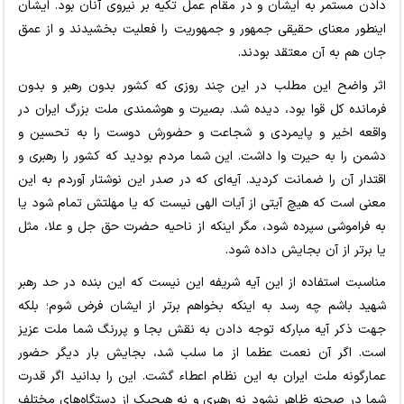
دادن مستمر به ایشان و در مقام عمل تکیه بر نیروی آنان بود. ایشان
اینطور معنای حقیقی جمهور و جمهوریت را فعلیت بخشیدند و از عمق
جان هم به آن معتقد بودند.
اثر واضح این مطلب در این چند روزی که کشور بدون رهبر و بدون
فرمانده کل قوا بود، دیده شد. بصیرت و هوشمندی ملت بزرگ ایران در
واقعه اخیر و پایمردی و شجاعت و حضورش دوست را به تحسین و
دشمن را به حیرت وا داشت. این شما مردم بودید که کشور را رهبری و
اقتدار آن را ضمانت کردید. آیه‌ای که در صدر این نوشتار آوردم به این
معنی است که هیچ آیتی از آیات الهی نیست که یا مهلتش تمام شود یا
به فراموشی سپرده شود، مگر اینکه از ناحیه حضرت حق جل و علا، مثل
یا برتر از آن بجایش داده شود.
مناسبت استفاده از این آیه شریفه این نیست که این بنده در حد رهبر
شهید باشم چه رسد به اینکه بخواهم برتر از ایشان فرض شوم؛ بلکه
جهت ذکر آیه مبارکه توجه دادن به نقش بجا و پررنگ شما ملت عزیز
است. اگر آن نعمت عظما از ما سلب شد، بجایش بار دیگر حضور
عمارگونه ملت ایران به این نظام اعطاء گشت. این را بدانید اگر قدرت
شما در صحنه ظاهر نشود نه رهبری و نه هیچیک از دستگاه‌های مختلف