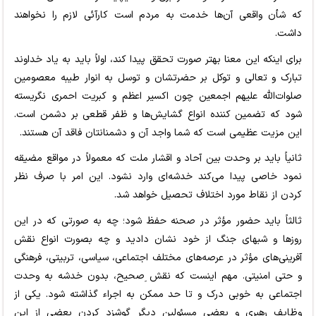
که شأن واقعی آن‌ها خدمت به مردم است کارآئی لازم را نخواهند
داشت.
برای اینکه این معنا بهتر صورت تحقق پیدا کند، اولاً باید به یاد خداوند
تبارک و تعالی و توکل بر حضرتشان و توسل به انوار طیبه معصومین
صلوات‌الله ‌علیهم‌ اجمعین چون اکسیر اعظم و کبریت احمری نگریسته
شود که تضمین کننده انواع گشایش‌ها و ظفر قطعی بر دشمن است.
این مزیت عظیمی است که شما واجد آن و دشمنانتان فاقد آن هستند.
ثانیاً باید بر وحدت بین آحاد و اقشار ملت که معمولاً در مواقع مضیقه
نمود خاصی پیدا می‌کند خدشه‌ای وارد نشود. این امر با صرف نظر
کردن از نقاط مورد اختلاف تحصیل خواهد شد.
ثالثاً باید حضور مؤثر در صحنه حفظ شود؛ چه به صورتی که در این
روزها و شبهای جنگ از خود نشان دادید و چه بصورت انواع نقش
آفرینی‌های مؤثر در عرصه‌های مختلف اجتماعی، سیاسی، تربیتی، فرهنگی
و حتی امنیتی. مهم اینست که نقش ِصحیح، بدون خدشه به وحدت
اجتماعی به خوبی درک و تا حد ممکن به اجراء گذاشته شود. یکی از
وظایف رهبری و بعضی مسئولین دیگر گوشزد کردن بعضی از این