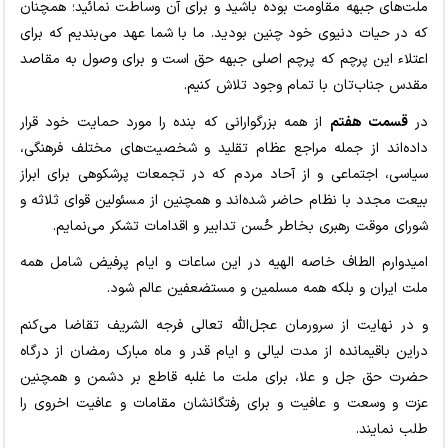
ملت‌های جبهه مقاومت بوده باشید و برای آن وساطت نمائید؛ همچنان
که در حیات دنیوی خود چنین بودید. ما با شما عهد می‌بندیم که برای
اعتلاء این پرچم که پرچم اصلی جبهه حق است و برای وصول به مقاصد
مقدس جناب‌تان با تمام وجود تلاش کنیم.
در
قسمت هفتم
از همه بزرگوارانی که بنده را مورد حمایت خود قرار
داده‌اند از جمله مراجع عظام تقلید و شخصیت‌های مختلف فرهنگی،
سیاسی، اجتماعی و از آحاد مردم که در تجمعات پرشکوهی برای ابراز
بیعت مجدد با نظام حاضر شده‌اند و همچنین از مسئولین قوای ثلاثه و
شورای موقت رهبری بخاطر حُسن تدابیر و اقدامات تشکر می‌نمایم.
امیدوارم الطاف خاصه الهیه در این ساعات و ایام پرفیض شامل همه
ملت ایران و بلکه همه مسلمین و مستضعفین عالم شود.
و در نهایت از سرورمان عجل‌الله تعالی فرجه الشریف تقاضا می‌کنم
دراین باقیمانده از مدت لیالی و ایام قدر و ماه مبارک رمضان از درگاه
حضرت حق جل و علا، برای ملت ما غلبه قاطع بر دشمن و همچنین
عزت و وسعت و عافیت و برای رفتگانشان مقامات و عافیت اخروی را
طلب نمایند.