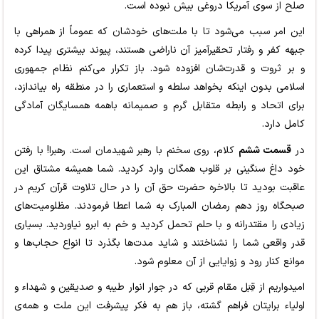
صلح از سوی آمریکا دروغی بیش نبوده است.
این امر سبب می‌شود تا با ملت‌های خودشان که عموماً از همراهی با
جبهه کفر و رفتار تحقیرآمیز آن ناراضی هستند، پیوند بیشتری پیدا کرده
و بر ثروت و قدرت‌شان افزوده شود. باز تکرار می‌کنم نظام جمهوری
اسلامی بدون اینکه بخواهد سلطه و استعماری را در منطقه راه بیاندازد،
برای اتحاد و رابطه متقابل گرم و صمیمانه باهمه همسایگان آمادگی
کامل دارد.
در
قسمت ششم
کلام، ‌روی سخنم با رهبر شهیدمان است. رهبرا! با رفتن
خود داغ سنگینی بر قلوب همگان وارد کردید. شما همیشه مشتاق این
عاقبت بودید تا بالاخره حضرت حق آن را در حال تلاوت قرآن کریم در
صبحگاه روز دهم رمضان المبارک به شما اعطا فرمودند. مظلومیت‌های
زیادی را مقتدرانه و با حلم تحمل کردید و خم به ابرو نیاوردید. بسیاری
قدر واقعی شما را نشناختند و شاید مدت‌ها بگذرد تا انواع حجاب‌ها و
موانع کنار رود و زوایایی از آن معلوم شود.
امیدواریم از قِبَل مقام قربی که در جوار انوار طیبه و صدیقین و شهداء و
اولیاء برایتان فراهم گشته، باز هم به فکر پیشرفت این ملت و همه‌ی