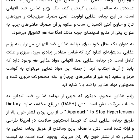
مهم‌ترین برنامه غذایی که بر اساس این تحقیقات می‌تواند کمک
عمده‌ای به سالم‌تر ماندن کبدتان کند، یک رژیم غذاییِ ضد التهابی
است. در این برنامه غذایی اولویت اصلی مصرف سبزیجات و میوه‌های
تازه و حاوی آنتی اکسیدان است و علاوه بر آن مصرف ماهی‌های چرب به
عنوان یکی از منابع اسیدهای چرب مانند امگا سه هم تشویق می‌شود.
به عنوان یک مثال خوب برای برنامه غذایی ضد التهابی می‌توان به رژیم
غذایی مدیترانه‌ای اشاره کرد که شامل مقادیر زیادی میوه، سبزی و غلات
کامل است. در برنامه غذایی ضد التهابی مواد غذایی هم وجود دارد که
باید از آن‌ها اجتناب کرد. از جمله این مواد غذایی می‌توان به گوشت
قرمز و سفید (به غیر از ماهی‌های چرب) و البته محصولات فرآوری شده و
همچنین مواد غذایی با قند بالا اشاره کرد.
رژیم غذایی محبوبِ دیگری که جزیی از برنامه غذایی ضد التهابی به
حساب می‌آید، دش است. دش (DASH) درواقع مخفف عبارت Dietary
Approach" to Stop Hypertension " یا از بین بردن فشار خون بالا از
طریق برنامه غذایی است که توسط انستیتوی سلامت در آمریکا طراحی
و ارائه شده است. دش با هدف یاری رساندن از طریق برنامه غذایی به
کسانی که از فشار خون بالا رنج می‌برند، بوجود آمده است. بد نیست