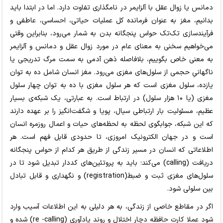
دمانس یا زوال عقل با آلزایمر در نامگذاری تفاوت دارد. اما در ابتدا باید
بدانیم، مغز به عنوان فرمانده کل عملیات حیاتی، احساسی، عاطفی و
فرآیندسازی تک‌تک حواس پنجگانه بدن به شمار می‌رود، بنابراین وقتی
می‌خواهیم سخنی به معنای عام در مورد زوال عقل و دمانس و آلزایمر
به معنی خاص بگوییم، بلافاصله ذهن آدمی به سمت مرگ تدریجی یا
ناگهانیِ حجمی از سلول‌های مغزی می‌رود. مغز انسان شامل ده به توان
یازده، سلول مغزی است که هر سلول مغزی با ده به توان چهار سلول
مغزی (یا ۱۰ هزار سلول) در ارتباط است. به عبارتی، یک شبکه‌ی بسیار
عظیم، مسئولیت بار ارتباطی سیال، پویا و شگفت‌انگیز را بر عهده دارند
که این شبکه، جوابگوی لحظه به لحظه‌های حیات و اعمال روزمره انسان
است و در جهان الکترونیک امروزی، تا حدودی قابل فهم است. هر
اطلاعاتی که انسان در مسیر زندگی از طریق هر کدام از حواس پنجگانه
دریافت (calling) می‌کند؛ باید به پروتئین‌های کددار تبدیل شود تا در
سلول‌های مغزی ثبت و ضبط(registration) و نگهداری و قابل تبادل
بین سلولی شود.
اگر در مقاطع خاصی از زندگی، به هر دلیلی به این اطلاعات آسیب وارد
شود عملا کارت حافظه دچار اختلال و روند یادآوری (re -calling) شده و