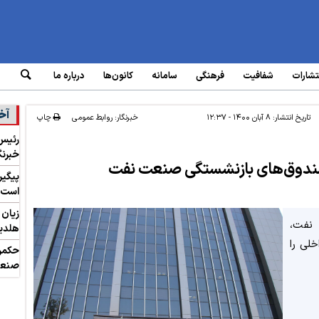
تشارات
شفافیت
فرهنگی
سامانه‌
کانون‌ها
درباره ما
آخ
تاریخ انتشار:
۸ آبان ۱۴۰۰ - ۱۲:۳۷
خبرنگار: روابط عمومی
چاپ
رئیس
خبرنگ
 صندوق‌های بازنشستگی صنعت نفت
پیگیر
است
نفت،
هلدین
لی را
حکمرا
صنعت