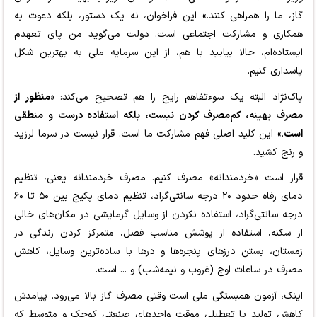
گاز، ما را همراهی کنند.» این فراخوان، نه یک دستور، بلکه دعوت به
همکاری و مشارکت اجتماعی است. دولت می‌گوید من پای تعهدم
ایستاده‌ام، حالا بیایید با هم، از این سرمایه ملی به بهترین شکل
پاسداری کنیم.
پاک‌نژاد البته یک سوءتفاهم رایج را هم تصحیح می‌کند: «
منظور از
مصرف بهینه، کم‌مصرف کردن نیست، بلکه استفاده درست و منطقی
است
.» این کلید اصلی فهم مشارکت ما است. قرار نیست در سرما لرزید
و رنج کشید.
قرار است «خردمندانه» مصرف کنیم. مصرف خردمندانه یعنی، تنظیم
دمای رفاه حدود ۲۰ درجه سانتی‌گراد، تنظیم دمای پکیج بین ۵۰ تا ۶۰
درجه سانتی‌گراد، استفاده نکردن از وسایل گرمایشی در مکان‌های خالی
از سکنه، استفاده از پوشش مناسب فصل، متمرکز کردن زندگی در
زمستان، بستن درزهای پنجره‌ها و درها با ساده‌ترین وسایل، کاهش
مصرف در ساعات اوج (غروب و نیمه‌شب) و ... است.
اینک، آزمون همبستگی ملی است وقتی مصرف گاز بالا می‌رود. پیامدش
کاهش تولید یا تعطیلی موقت واحدهای صنعتی کوچک و متوسط که