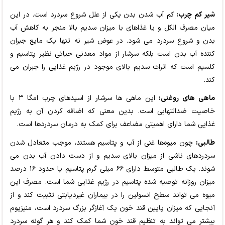
شیر کم چرب:
کم آب شدن بدن یکی از علل شروع سردرد است. در این
میان مصرف الکل و یا غذاهای با میزان سدیم بالا منجر به کاهش آب
بدن و شروع سردرد می شود. در عوض شیر نه تنها یک مایع جبران
کننده آب بدن است بلکه سرشار از مواد معدنی حیاتی نظیر پتاسیم و
کلسیم است که اثرات سدیم بالای موجود در رژیم غذایی را جبران می
‌کند.
ماهی های روغنی:
این ماهی ها سرشار از اسیدهای چرب امگا ۳ با
خاصیت ضدالتهابی است. بدین معنی که اضافه کردن آن به رژیم
غذایی شما دارای اهمیتی مضاعف برای کمک به درمان سردردها است.
طالبی:
چون میوه‌ها غنی از آب و پتاسیم هستند، موجب متعادل شدن
سردردهای ناشی از میزان بالای سدیم و از دست دادن آب بدن می
‌شوند. یک طالبی متوسط دارای ۶۶ میلی گرم پتاسیم یا حدود ۱۶ درصد
میزان روزانه توصیه شده پتاسیم در رژیم غذایی شما است. مصرف این
میوه می ‌تواند سطح انسولین را در بیماران غیردیابتی تثبیت کند و از
آنجایی که میزان پایین قند خون یک آغازگر بزرگ سردرد است، منیزیوم
بیشتر می ‌تواند به تنظیم قند خون شما کمک کند و هر گونه سردرد