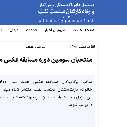
www.oipf.ir
صفحه نخست
سرویس‌ اخبار
خدمات
درمان
ان
کد مطلب: 6970
سرویس:
عمومی
ت
منتخبان سومین دوره مسابقه عکس
خانواده بازنشستگان صنعت نفت منتشر شد؛ مبلغ ه
این عزیزان به همراه مستمری اردیبهشت‌ماه به حساب‌
واریز می‌شود.