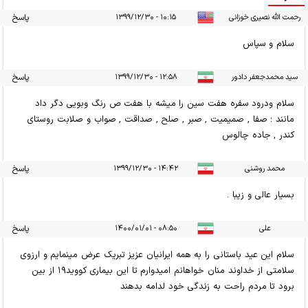
رحمت الله نصیری خوزانی
۱۰:۱۵ - ۱۳۹۹/۱۲/۳۰
پاسخ
سلام و سپاس
سید محمدجعفر دادور
۱۲:۵۸ - ۱۳۹۹/۱۲/۳۰
پاسخ
سلام ودرود سفره هفت سین را میشه با هفت ص رنگ وبویی دگر داد
مانند ؛ صفا , صمیمیت , صبر , صلح , صداقت , صواب و صلابت روستای
کندر , جاده چالوس
محمد روشنی
۱۴:۴۲ - ۱۳۹۹/۱۲/۳۰
پاسخ
بسیار عالی و زیبا .
علی
۰۸:۵۰ - ۱۴۰۰/۰۱/۰۱
پاسخ
سلام این عید باستانی را به همه ایرانیان عزیز تبریک عرض مینمایم و ارزوی
سلامتی از خداوند منان خواهانم امیدوارم تا این بیماری کووید۱۹ از بین
برود تا مردم راحت به زندگی خود لدامه بدهند