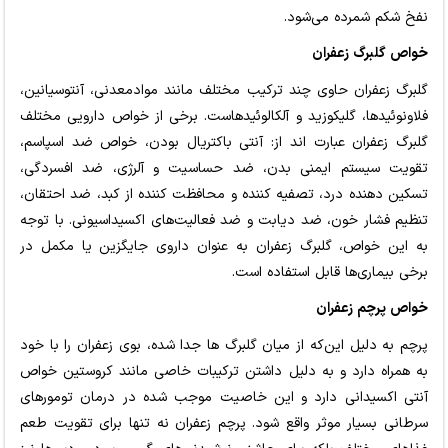
نفخ شکم شمرده می‌شود.
خواص گلبرگ زعفران
گلبرگ زعفران حاوی چند ترکیب مختلف مانند موادمعدنی، آنتوسیانین،
فلاونوئیدها، گلیکوزید و آلکالوئیدهاست. برخی از خواص دارویی مختلف
گلبرگ زعفران عبارت اند از: آنتی باکتریال بودن، خواص ضد اسپاسم،
تقویت سیستم ایمنی بدن، ضد حساسیت و آلرژی، ضد افسردگی،
تسکین دهنده درد، تصفیه کننده و محافظت کننده از کبد، ضد احتقان،
تنظیم فشار خون، ضد دیابت و ضد فعالیت‌های اکسیداسیونی. با توجه
به این خواص، گلبرگ زعفران به عنوان داروی جایگزین یا مکمل در
برخی بیماری‌ها قابل استفاده است.
خواص پرچم زعفران
پرچم به دلیل این‌که از میان گلبرگ ها جدا شده، بوی زعفران را با خود
به همراه دارد و به دلیل داشتن ترکیبات خاصی مانند کروستین خواص
آنتی اکسیدانی دارد و این خاصیت موجب شده در درمان تومورهای
سرطانی بسیار موثر واقع شود. پرچم زعفران نه تنها برای تقویت طعم