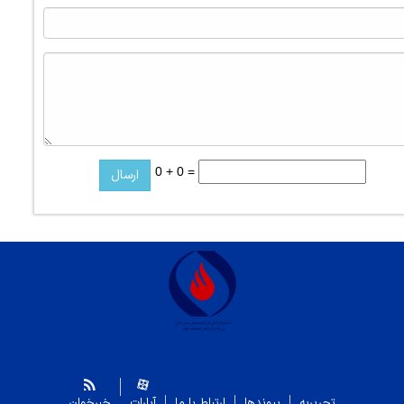
0 + 0 =
تحریریه
پیوندها
ارتباط با ما
آپارات
خبرخوان