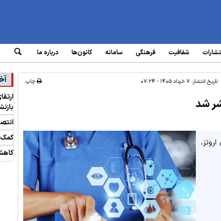
تشارات
شفافیت
فرهنگی
سامانه‌
کانون‌ها
درباره ما
آخ
تاریخ انتشار:
۷ خرداد ۱۴۰۵ - ۰۷:۲۴
چاپ
ارتقا
بازن
انتص
کمک‌ هز
اروتز،
کاهش 