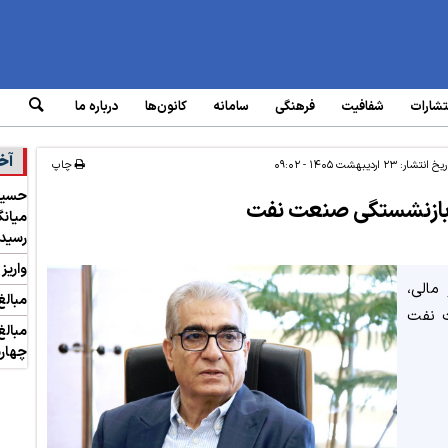
تشارات
شفافیت
فرهنگی
سامانه‌
کانون‌ها
درباره ما
آخ
ریخ انتشار:
۲۳ اردیبهشت ۱۴۰۵ - ۰۹:۰۲
چاپ
 بازنشستگی صنعت نفت
رسید
واریز
مالی،
مبالغ
ت نفت
مبالغ
چهارش