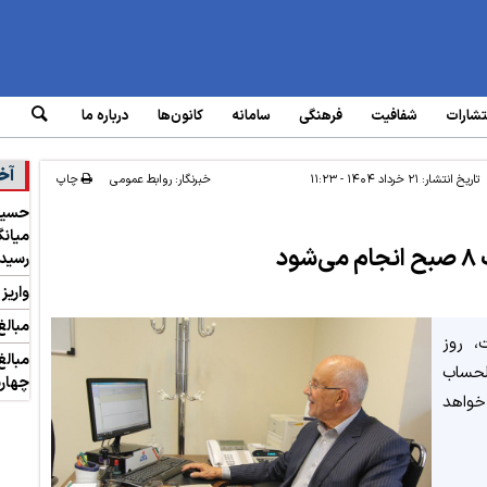
تشارات
شفافیت
فرهنگی
سامانه‌
کانون‌ها
درباره ما
آخ
تاریخ انتشار:
۲۱ خرداد ۱۴۰۴ - ۱۱:۲۳
خبرنگار: روابط عمومی
چاپ
د
رسید
واریز
مبالغ
 روز
مبالغ
الحساب
چهارش
خواهد