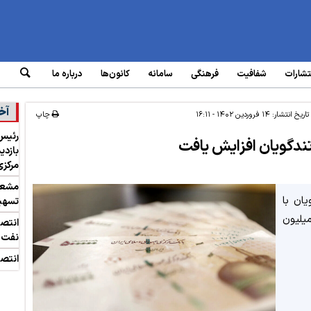
تشارات
شفافیت
فرهنگی
سامانه‌
کانون‌ها
درباره ما
آخ
تاریخ انتشار:
۱۴ فروردین ۱۴۰۲ - ۱۶:۱۱
چاپ
رئیس 
دگویان افزایش یافت
بازدی
مرکزی
مشعل 
ان با
تسهیل
یلیون تومانی به مبلغ یکصد و ۵۰ میلیون
انتص
نفت
انتصا