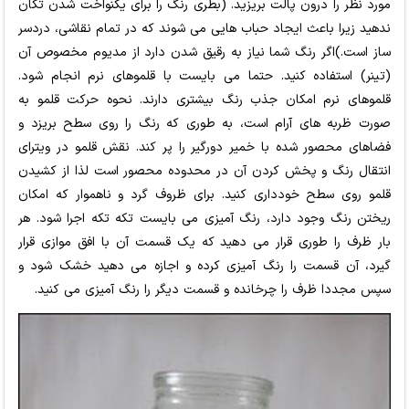
مورد نظر را درون پالت بریزید. (بطری رنگ را برای یکنواخت شدن تکان
ندهید زیرا باعث ایجاد حباب هایی می شوند که در تمام نقاشی، دردسر
ساز است.)اگر رنگ شما نیاز به رقیق شدن دارد از مدیوم مخصوص آن
(تینر) استفاده کنید. حتما می بایست با قلموهای نرم انجام شود.
قلموهای نرم امکان جذب رنگ بیشتری دارند. نحوه حرکت قلمو به
صورت ظربه های آرام است، به طوری که رنگ را روی سطح بریزد و
فضاهای محصور شده با خمیر دورگیر را پر کند. نقش قلمو در ویترای
انتقال رنگ و پخش کردن آن در محدوده محصور است لذا از کشیدن
قلمو روی سطح خودداری کنید. برای ظروف گرد و ناهموار که امکان
ریختن رنگ وجود دارد، رنگ آمیزی می بایست تکه تکه اجرا شود. هر
بار ظرف را طوری قرار می دهید که یک قسمت آن با افق موازی قرار
گیرد، آن قسمت را رنگ آمیزی کرده و اجازه می دهید خشک شود و
سپس مجددا ظرف را چرخانده و قسمت دیگر را رنگ آمیزی می کنید.