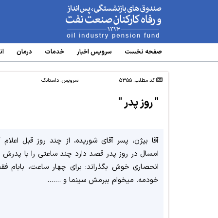
www.oipf.ir
صفحه نخست
سرویس‌ اخبار
خدمات
درمان
ان
کد مطلب: 5355
سرویس:
داستانک
" روز پدر "
آقا بیژن، پسر آقای شوریده، از چند روز قبل اعلام ک
امسال در روز پدر قصد دارد چند ساعتی را با پدرش ب
انحصاری خوش بگذراند: برای چهار ساعت، بابام فق
خودمه. می­خوام ببرمش سینما و .......