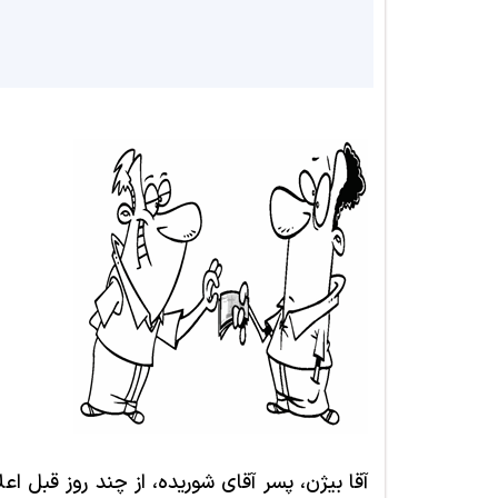
آقا بیژن، پسر آقای شوریده، از چند روز قبل اع