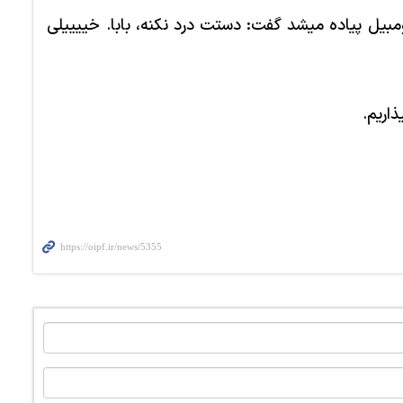
ومبیل پیاده می­شد گفت: دستت درد نکنه، بابا. خییییلی
ذاریم.