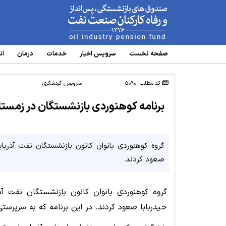
www.oipf.ir
صفحه نخست
سرویس‌ اخبار
خدمات
درمان
ان
کد مطلب: 5090
سرویس:
گردشگری
برنامه کوهنوردی بازنشستگان در زمستان
صعود کردند.
حیدربابا صعود کردند. در این برنامه که به سرپرستی خانم روانسر انجا