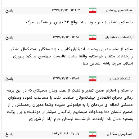
عبدالحسن پورعباس
۱۶:۴۳ - ۱۳۹۷/۱۱/۱۶
پاسخ
با سلام وتشکر از خبر خوب وبه موقع ۲۲ بهمن بر همگان مبارک
عبدالصاحب اصلاحیان
۱۶:۵۱ - ۱۳۹۷/۱۱/۱۶
پاسخ
سلام از تمام مدیران ودست اندرکاران کانون بازنشستگان نفت کمال تشکر
راازخداوند متعال خواستارم واقعا سایت عالیست چهلمین سالگرد پیروزی
انقلاب مبارک باشه التماس دعا
غلامرضا شهبازی
۱۷:۰۱ - ۱۳۹۷/۱۱/۱۶
پاسخ
با سلام و احترام ضمن تقدیر و تشکر از لطف وبذل محبتتان که در این برهه
زمانی بحران اقتصادی پیشکسوتان صنعت نفت را مساعدت نموده وبعنوان
مسکنی لحظه ای دردمان را به فراموشی سپرده وشما مدیران زحمتکش را از
صمیم قلبمان دعا ومناجات مینماییم زندگیتان سرشار از موفقیت و پراز برکت
وسفره حلال باد .ارادتمند بازنشسته لرستان خرم آباد غ شهبازی
عبدالرسول اسکافی
۱۷:۰۷ - ۱۳۹۷/۱۱/۱۶
پاسخ