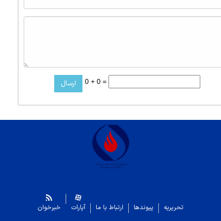
0 + 0 =
تحریریه
پیوندها
ارتباط با ما
آپارات
خبرخوان