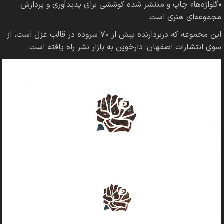
«گلواژه‌ها» چاپ و منتشر شده کوششی برای پدیدآوری و پردازش
مجموعه‌ای هنری است.
این مجموعه که دربردارنده بیش از ۷۰ سروده در قالب غزل است، از
سوی انتشارات اصفهان: دارخوین به بازار نشر راه یافته است.