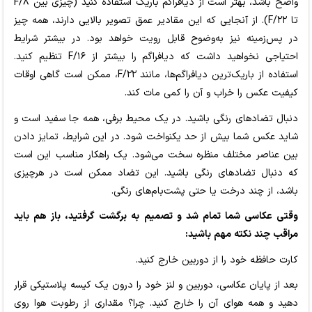
واضح باشد، بهتر است از دیافراگم باریک استفاده کنید (چیزی بین F/۸
تا F/۲۲). از آنجایی که این مقادیر عمق تصویر بالایی دارند، همه چیز
در پس‌زمینه نیز به‌وضوح قابل رویت خواهد بود. در بیشتر شرایط
احتیاجی نخواهید داشت که دیافراگم را بیشتر از F/۱۶ تنظیم کنید.
استفاده از باریک‌ترین دیافراگم‌ها، مانند F/۲۲، ممکن است گاهی اوقات
کیفیت عکس را خراب و آن را کمی مات کند.
دنبال تضادهای رنگی باشید. در یک محیط برفی، همه جا سفید است و
شاید عکس شما بیش از حد یکنواخت شود. در این شرایط، تمایز دادن
بین عناصر مختلف منظره سخت می‌شود. یک راهکار مناسب این است
که دنبال تضادهای رنگی باشید. این تضاد ممکن است در هرچیزی
باشد، از چند درخت یا حتی پشت‌بام‌های رنگی.
وقتی عکاسی شما تمام شد و تصمیم به برگشت گرفتید، باز هم باید
مراقب چند نکته مهم باشید:
کارت حافظه خود را از دوربین خارج کنید.
بعد از پایان عکاسی، دوربین و لنز خود را درون یک کیسه پلاستیکی قرار
دهید و همه هوای آن را خارج کنید. چرا؟ مقداری از رطوبت هوا روی