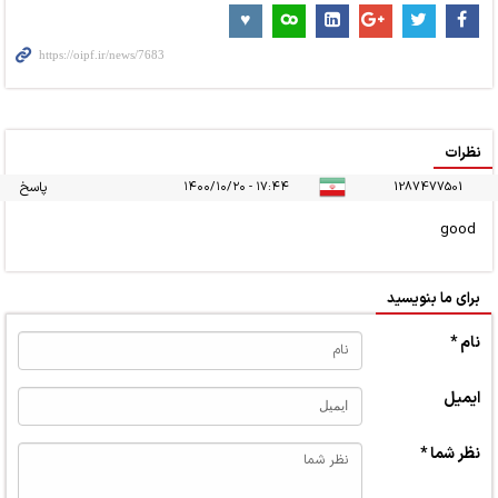
نظرات
1287477501
۱۷:۴۴ - ۱۴۰۰/۱۰/۲۰
پاسخ
good
برای ما بنویسید
نام *
ایمیل
نظر شما *