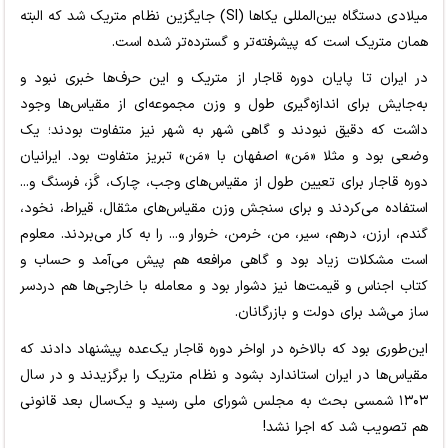
میلادی دستگاه بین‌المللی یکاها (SI) جایگزین نظام متریک شد که البته
همان متریک است که پیشرفته‌تر و گسترده‌تر شده است.
در ایران تا پایان دوره قاجار از متریک و این حرف‌ها خبری نبود و
به‌جایش برای اندازه‌گیری طول و وزن مجموعه‌ای از مقیاس‌ها وجود
داشت که دقیق نبودند و گاهی شهر به شهر نیز متفاوت بودند؛ یک
وضعی بود و مثلا «مَن» اصفهان با «مَن» تبریز متفاوت بود. ایرانیان
دوره قاجار برای تعیین طول از مقیاس‌های وجب، چارک، گَز، فرسنگ و...
استفاده می‌کردند و برای سنجش وزن مقیاس‌های مثقال، قیراط، نخود،
گندم، ارزن، درهم، سیر، من، خرمن، خروار و... را به کار می‌بردند. معلوم
است مشکلات زیاد بود و گاهی مرافعه هم پیش می‌آمد و حساب‌ و
کتاب اجناس و قیمت‌ها نیز دشوار بود و معامله با خارجی‌ها هم دردسر
ساز می‌شد برای دولت و بازرگانان.
این‌طوری بود که بالاخره در اواخر دوره قاجار یک‌عده پیشنهاد دادند که
مقیاس‌ها در ایران استاندارد بشود و نظام متریک را برگزیدند و در سال
۱۳۰۳ شمسی بحث به مجلس شورای ملی رسید و یک‌سال بعد قانونی
هم تصویب شد که اجرا نشد!