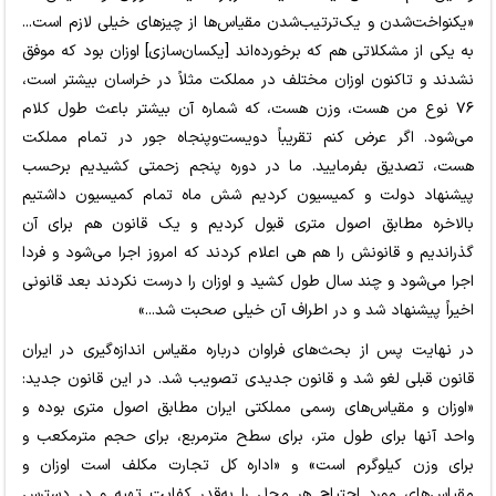
«یکنواخت‌شدن و یک‌ترتیب‌شدن مقیاس‌ها از چیزهای خیلی لازم است...
به یکی از مشکلاتی هم که برخورده‌اند [یکسان‌سازی] اوزان بود که موفق
نشدند و تاکنون اوزان مختلف در مملکت مثلاً در خراسان بیشتر است،
۷۶ نوع من هست، وزن هست، که شماره آن بیشتر باعث طول کلام
می‌شود. اگر عرض کنم تقریباً دویست‌وپنجاه جور در تمام مملکت
هست، تصدیق بفرمایید. ما در دوره پنجم زحمتی کشیدیم برحسب
پیشنهاد دولت و کمیسیون کردیم شش ماه تمام کمیسیون داشتیم
بالاخره مطابق اصول متری قبول کردیم و یک قانون هم برای آن
گذراندیم و قانونش را هم هی اعلام کردند که امروز اجرا می‌شود و فردا
اجرا می‌شود و چند سال طول کشید و اوزان را درست نکردند بعد قانونی
اخیراً پیشنهاد شد و در اطراف آن خیلی صحبت شد...»
در نهایت پس از بحث‌های فراوان درباره مقیاس اندازه‌گیری در ایران
قانون قبلی لغو شد و قانون جدیدی تصویب شد. در این قانون جدید:
«اوزان و مقیاس‌های رسمی مملکتی ایران مطابق اصول متری بوده و
واحد آنها برای طول متر، برای سطح مترمربع، برای حجم مترمکعب و
برای وزن کیلوگرم است» و «اداره کل تجارت مکلف است اوزان و
مقیاس‌های مورد احتیاج هر محل را به‌قدر کفایت تهیه و در دسترس