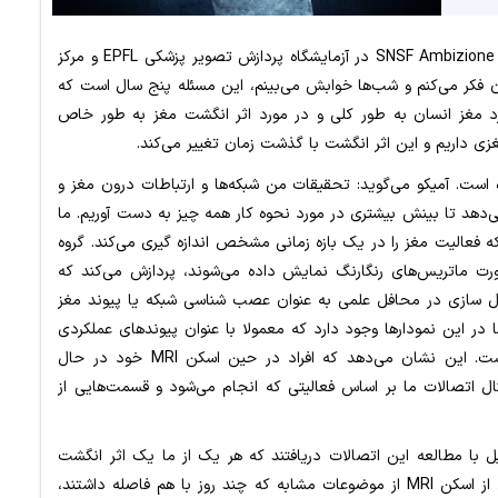
به نقل از مدیکال اکسپرس، انریکو آمیکو، دانشمند و عضو SNSF Ambizione در آزمایشگاه پردازش تصویر پزشکی EPFL و مرکز
ید: من هر روز به آن فکر می‌کنم و شب‌ها خوابش می‌بینم، این مسئله پنج سال است که
د مغز انسان به طور کلی و در مورد اثر انگشت مغز به طور خاص
زی داریم و این اثر انگشت با گذشت زمان تغییر می‌کند.
ازگی در Science Advances منتشر شده است. آمیکو می‌گوید: تحقیقات من شبکه‌ها و ارتباطات درون مغز و
ی‌دهد تا بینش بیشتری در مورد نحوه کار همه چیز به دست آوریم. ما
اده از اسکن MRI انجام می‌دهیم که فعالیت مغز را در یک بازه زمانی مشخص اندازه گیری می‌کند. گروه
صورت ماتریس‌های رنگارنگ نمایش داده می‌شوند، پردازش می‌کند که
ل سازی در محافل علمی به عنوان عصب شناسی شبکه یا پیوند مغز
ا در این نمودارها وجود دارد که معمولا با عنوان پیوندهای عملکردی
مغز شناخته می‌شود. کانکتوم نقشه‌ای از شبکه عصبی است. این نشان می‌دهد که افراد در حین اسکن MRI خود در حال
ال اتصالات ما بر اساس فعالیتی که انجام می‌شود و قسمت‌هایی از
با مطالعه این اتصالات دریافتند که هر یک از ما یک اثر انگشت
منحصر به فرد از مغز داریم. با مقایسه نمودارهای حاصل از اسکن MRI از موضوعات مشابه که چند روز با هم فاصله داشتند،