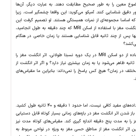
 دو اسکن یک موضوع معین را به طور صحیح مطابقت دهند. به عبارت دیگر، آن‌ها
 دقیق شناسایی کنند. آمیکو می‌گوید: این واقعا چشمگیر است، زیرا
که اساسا مجموعه‌ای از نمرات همبستگی هستند. او تصمیم گرفت این
یافته را یک قدم جلوتر پیش برد. در مطالعات قبلی، اثر انگشت مغز با استفاده از اسکن MRI که چند دقیقه به طول انجامید،
تنها پس از چند ثانیه قابل شناسایی هستند یا زمان خاصی در هنگام
ی‌کشد؟
آمیکو می‌گوید: تاکنون، دانشمندان مغز و اعصاب با استفاده از دو اسکن MRI در یک دوره نسبتا طولانی، اثر انگشت مغز را
 ثانیه ظاهر می‌شود یا به زمان بیشتری نیاز دارد؟ و اگر اثر انگشت از
لف در زمان؟ هیچ کس پاسخ را نمی‌داند؛ بنابراین ما مقیاس‌های
.
گروه تحقیقاتی او دریافتند که هفت ثانیه برای تشخیص داده‌های مفید کافی نیست، اما حدود ۱ دقیقه و ۴۰ ثانیه طول کشید.
باز شدن اثر انگشت مغز در بازه‌های زمانی بسیار کوتاه قابل دستیابی
MRI نیست که فعالیت مغز را به مدت پنج دقیقه اندازه گیری کند. مقیاس‌های کوتاه مدت نیز
رین اثر انگشت مغز از مناطق حسی مغز به ویژه در نواحی مربوط به