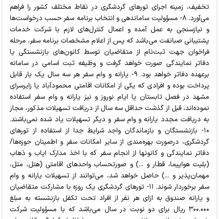
تخفیف، زمینه اجرای تورهای گردشگری در نقاط مختلف کشور را فراهم
می‌آورد. ۸- مسؤولیت ساماندهی و انتخاب برنامه سفر حسب درخواست‌ها
و نیازسنجی به عمل آمده و اعمال کنترل‌های لازم با شرکت خدمات
پشتیبانی صبانفت می‌باشد که پس از اعلام مشخصات برنامه سفر، مرحله
فراخوان جهت ثبت‌نام از متقاضیان توسط کانون‌های بازنشستگی یا
دفاتر نمایندگی صورت خواهد گرفت و وظیفه ثبت اسامی در سامانه
برعهده دفاتر خواهد بود. ۹- یارانه و وام سفر هر سه سال یک بار قابل
پرداخت بوده و افرادی که یکی از امکانات اقامتی محمودآباد یا زایرسرای
مشهد در فصل تابستان یا ایام نوروز و نیز یارانه و وام سفر استفاده
نموده‌اند، قبل از گذشت حداقل سه سال از دریافت تسهیلات مذکور، مجاز
به دریافت مجدد یارانه و وام سفر و دیگر تسهیلات یاد شده نمی‌باشند.
۱۰- بازنشستگان و بازماندگان واجد شرایط جدا از استفاده از تورهای
گردشگری، درصورت بهره‌مندی از سایر امکانات سفر و اطمینان حوزه‌ها/
دفاتر نمایندگی و کانونها از انجام سفر که با اخذ مدارک ایاب و ذهاب
(بلیت هواپیما، قطار و ...) و صورتحساب واحدهای اقامتی (هتل، متل،
مهمان‌پذیر و ...) حاصل خواهد شد، می‌توانند از تسهیلات یارانه و وام
سفر برخوردار شوند. ۱۱- تورهای گردشگری یک روزه با مشارکت متقاضیان
و یارانه صندوق به ازای هر نفر از افراد تحت تکفل بازنشسته به مبلغ
۳۰۰.۰۰۰ ریال برای دو نوبت در سال می‌باشد که با مسؤولیت شرکت