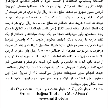
خدمات پشتیبانی صبانفت و حسب مورد با اظهار آمادگی کانون‌های
بازنشستگی یا دفاتر نمایندگی برگزار خواهد شد. ضمنابرنامه‌های نیم روزه
گردش درون شهری در سقف مبلغ ۱۰۰.۰۰۰ ریال یارانه برای هر نفر توسط آن
شرکت طراحی و اجرا می‌گردد. ۱۲- تسهیلات یارانه سفرهای چند روزه با
توجه به اسناد هزینه سفر حداکثر به مبلغ ۱۰.۰۰۰.۰۰۰ ریال برای هر کارمند
(به اتفاق اعضای عائله تحت تکفل) می‌باشد. بازماندگان با توافق با دیگر
ورثه مستمری بگیر می‌توانند صرفا در یک نوبت مراجعه و حداکثر از یک
فقره یارانه با رعایت دیگر شرایط برخوردار شوند . ۱۳- واجدین شرایط
دریافت یارانه سفر در قبال مازاد هزینه مشمول دریافت یارانه در صورت
درخواست می‌توانند همزمان از حداکثر ۸.۰۰۰.۰۰۰ ریال وام سفر با کارمزد
۴٪ با مدت بازپرداخت ۱۲ماهه استفاده نمایند. ۱۴- کانون‌ها و دفاتر پس
از ثبت نام، اقدام به تکمیل و تایید فرم ثبت نام سفر و همچنین فرم
تعهدنامه می‌نمایند. فرم‌های مذکور به شرکت خدمات پشتیبانی صبانفت
جهت انجام سایر تشریفات تحویل می‌گردد. ۱۵- از تاریخ ابلاغ این
دستورالعمل، استفاده از یارانه و وام سفر صرفا در چارچوب ضوابط یاد
شده امکان‌پذیر می‌باشد.
مشهد - بلوار وکیل آباد - بلوار هفت تیر - نبش هفت تیر۱۲ تلفن :
۸۶۸۰۰۰۱ - ۰۵۱۱ E-mail : info@nafthotel.ir
www.nafthotel.ir