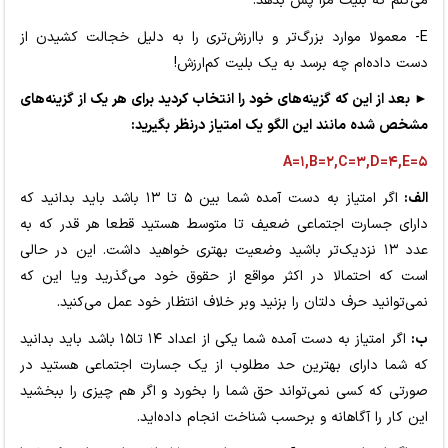
می‌کنم که بلیت مرا پس بدهد.
E- معمولا موارد بزرگ‌تر و باارزش‌تری را به دلیل خجالت کشیدن از
دست داده‌ام چه برسد به یک بلیت کم‌ارزش!
► بعد از این که گزینه‌های خود را انتخاب کردید برای هر یک از گزینه‌های
مشخص شده مانند این الگو یک امتیاز درنظر بگیرید:
A=۱,B=۲,C=۳,D=۴,E=۵
الف:
اگر امتیاز به دست آمده شما بین ۵ تا ۱۳ باشد باید بدانید که
دارای جسارت اجتماعی ضعیف تا متوسط هستید قطعا هر قدر که به
عدد ۱۳ نزدیک‌تر باشید وضعیت بهتری خواهید داشت. این در حالی
است که احتمالا در اکثر مواقع از حقوق خود می‌گذرید ویا این که
نمی‌توانید حرف دلتان را بزنید وبر خلاف انتظار خود عمل می‌کنید.
ب:
اگر امتیاز به دست آمده شما یکی از اعداد ۱۴ تا۱۵ باشد باید بدانید
که شما دارای بهترین حد مطلوب از یک جسارت اجتماعی هستید در
صورتی که کسی نمی‌تواند حق شما را بخورد و اگر هم چیزی را ببخشید
این کار را آگاهانه و برحسب شناخت انجام داده‌اید.