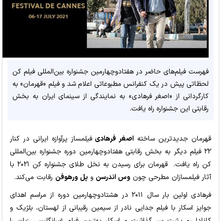
فهرست فیلم‌های حاضر در هفتادوچهارمین جشنواره بین‌المللی فیلم کن
لحظاتی پیش در یک کنفرانس مطبوعاتی اعلام شد و فیلم «قهرمان» به
کارگردانی از «اصغر فرهادی» به نمایندگی از سینمای ایران به بخش
رقابتی این جشنواره راه یافت.
قهرمان جدیدترین ساخته
اصغر فرهادی
فیلمساز پرآوازه ایرانی در کنار
۲۲ فیلم دیگر به بخش رقابتی هفتادوچهارمین دوره جشنواره بین‌المللی
کن راه یافت. قهرمان برای رسیدن به نخل طلای جشنواره کن ۲۰۲۱ با
آثار فیلمسازان مطرحی چون
وس اندرسن
و
پل ورهوفن
رقابت می‌کند.
فرهادی اولین بار سال ۲۰۱۱ در هشتادوچهارمین دوره از مراسم اهدای
جوایز اسکار با فیلم جدایی نادر از سیمین رقیبانی از لهستان، بلژیک و
کانادا رو پشت سر گذاشت و اسکار بهترین فیلم غیرانگلیسی زبان را