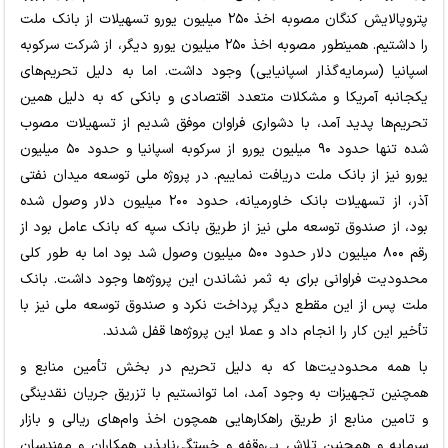
پتروپالایش کنگان مصوبه اخذ ۲۵۰ میلیون یورو تسهیلات از بانک ملت
را داشتیم. همینطور مصوبه اخذ ۲۵۰ میلیون یورو دیگر، از شرکت سرکوبه
اسپانیا (سرمایه‌گذار اسپانیایی) وجود داشت. اما به دلیل تحریم‌های
یکجانبه آمریکا و مشکلات متعدد اقتصادی و بانکی که به دلیل همین
تحریم‌ها پدید آمد، با دشواری فراوان موفق شدیم از تسهیلات مصوب
شده تنها حدود ۹۰ میلیون یورو از سرکوبه اسپانیا و حدود ۵۰ میلیون
یورو نیز از بانک ملت دریافت نماییم. در پروژه ملی توسعه میدان نفتی
آذر، از تسهیلات بانک خاورمیانه، حدود ۲۰۰ میلیون دلار وصول شده
بود، از صندوق توسعه ملی نیز از طریق بانک سپه که بانک عامل بود از
رقم ۸۰۰ میلیون دلار حدود ۵۰۰ میلیون وصول شد بود اما به طور کلی
محدودیت فراوانی برای به ثمر نشاندن این پروژه‌ها وجود داشت. بانک
ملت پس از این مقطع دیگر پرداخت نکرد و صندوق توسعه ملی نیز با
تأخیر این کار را انجام داد و عملا این پروژه‌ها قفل شدند.
با همه محدودیت‌ها که به دلیل تحریم در بخش تأمین منابع و
همچنین تجهیزات به وجود آمد، اما توانستیم با تزریق جریان نقدینگی
و تامین منابع از طریق راهکارهایی همچون اخذ وام‌های ریالی و بازار
سرمایه و همچنین تلاش بی‌وقفه و خستگی‌ناپذیر همکاران و مهندسان