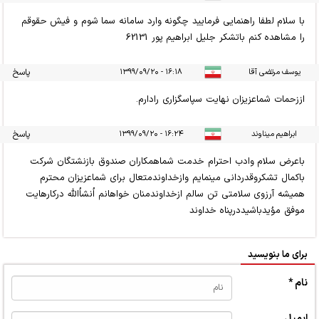
با سلام لطفا راهنمایی فرمایید چگونه وارد سامانه سما شوم و فیش حقوقم
را مشاهده کنم باتشکر جلیل ابراهیم پور 62131
یوسف مرتضی آقا
۱۶:۱۸ - ۱۳۹۹/۰۹/۲۰
پاسخ
اززحمات شماعزیزان نهایت سپاسگزاری رادارم.
ابراهیم میناوند
۱۶:۲۴ - ۱۳۹۹/۰۹/۲۰
پاسخ
باعرض سلام وادب احترام خدمت شماهمکاران صندوق بازنشتگان شرکت
باکمال تشکروقدردانی مینمایم وازخداوندمتعال برای شماعزیزان محترم
همیشه آرزوی سلامتی تن سالم ازخداوندمنان خواهانم اُنشاُالله درکارهایت
موفق موُیدباشیددرپناه خداوند
برای ما بنویسید
نام *
ایمیل