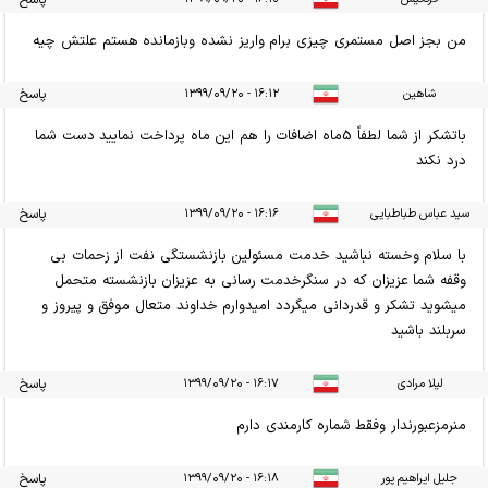
من بجز اصل مستمری چیزی برام واریز نشده وبازمانده هستم علتش چیه
شاهین
۱۶:۱۲ - ۱۳۹۹/۰۹/۲۰
پاسخ
باتشکر از شما لطفاً 5ماه اضافات را هم این ماه پرداخت نمایید دست شما
درد نکند
سید عباس طباطبایی
۱۶:۱۶ - ۱۳۹۹/۰۹/۲۰
پاسخ
با سلام وخسته نباشید خدمت مسئولین بازنشستگی نفت از زحمات بی
وقفه شما عزیزان که در سنگرخدمت رسانی به عزیزان بازنشسته متحمل
میشوید تشکر و قدردانی میگردد امیدوارم خداوند متعال موفق و پیروز و
سربلند باشید
لیلا مرادی
۱۶:۱۷ - ۱۳۹۹/۰۹/۲۰
پاسخ
منرمزعبورندار وفقط شماره کارمندی دارم
جلیل ایراهیم پور
۱۶:۱۸ - ۱۳۹۹/۰۹/۲۰
پاسخ