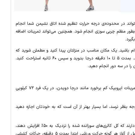
‌تواند در محدوده‌ی درجه حرارت تنظیم شده اتاق نشیمن شما انجام
بطور منظم چربی سوزی انجام شود. همچنین می‌تواند تمرینات اضافه
گیرد
.
م باشید. یک مکان مناسب در منزلتان پیدا کنید و مطمئن شوید که
برای بلند کردن زانوهایتان بصورت مکرر فضای کافی دارید. بمدت ۵ تا ۱۰ دقیقه درجا بدوید و سپس ۶۰ ثانیه استراحت کنید.
 را در سه دور انجام دهید
.
با توجه به اطلاعات ارائه شده در وب‌سایت مایوکلینیک، تمرینات ایروبیک کم برخورد مانند درجا دویدن، در یک فرد ۷۲ کیلویی
 بنظر نرسد، اما بسیار بهتر از آن است که به خودتان اجازه دهید
شما می‌توانید با ترکیب سایر تمرینات که پتانسیل آن را دارند که کل کالری‌های سوزانده شده را نزدیک به ۵۰٪ افزایش دهند،
بخاطر داشته باشید که قبل از آغاز هر گونه حرکت ورزشی ابتدا بمدت ۵ دقیقه، حرکات کششی