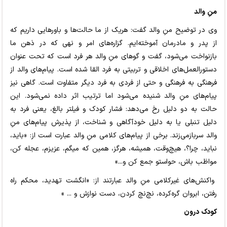
منِ والد
وی در توضیح منِ والد گفت: هریک از ما حالت‌ها و باورهایی داریم که
از پدر و مادرمان آموخته‌ایم. گزاره‌های امر و نهی که در ذهن ما
بازنواخت می‌شود، گفت و گوهای منِ والد هر فرد است که تحت عنوان
دستورالعمل‌های اخلاقی و تربیتی به فرد القا شده است. پیام‌های والد از
فرهنگی به فرهنگی و حتی از فردی به فرد دیگر متفاوت است. گاهی نیز
پیام‌های منِ والد شنیده می‌شود اما ترتیب اثر داده نمی‌شود. این
حالت به دو دلیل رخ می‌دهد: فشار کودک و فیلتر بالغ، یعنی فرد به
دلیل تنبلی یا به دلیل خودآگاهی و شناخت، از پذیرش پیام‌های منِ
والد سربازمی‌زند. برخی از پیام‌های کلامی منِ والد عبارت است از: «باید،
نباید، چرا؟، هیچ‌وقت، همیشه، هرگز، همین که میگم، عزیزم، عجله کن،
مواظب باش، حواستو جمع کن و...»
واکنش‌های غیرکلامی منِ والد عبارتند از: «انگشت تهدید، محکم راه
رفتن، ابروان گره‌کرده، نچ‌نچ کردن، دست نوازش و ... »
کودک درون