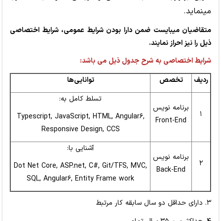
می­نماید.
متقاضیان می­بایست ضمن دارا بودن شرایط عمومی، شرایط اختصاصی
ذیل را نیز احراز نمایند.
شرایط اختصاصی به شرح جدول ذیل می باشد:
ردیف
تخصص
توانایی‌ها
تسلط کامل به:
برنامه نویس
۱
Typescript, JavaScript, HTML, Angular۶,
Front-End
Responsive Design, CCS
آشنایی با:
برنامه نویس
۲
Dot Net Core, ASP.net, C#, Git/TFS, MVC,
Back-End
SQL, Angular۶, Entity Frame work
۳. دارای حداقل دو سال سابقه کار مرتبط