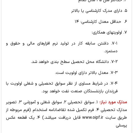
۴. حداکثر سن ۳۵ سال تمام
۵. دارای مدرک کارشناسی یا بالاتر
۶. حداقل معدل کارشناسی: ۱۴
۷. اولویت­های همکاری:
۷-۱. داشتن سابقه کار در تولید نرم­ افزارهای مالی و حقوق و
دستمزد.
۷-۲. دانشگاه محل تحصیل سطح بندی خواهد شد.
۷-۳. معدل بالاتر دارای اولویت است.
۷-۴. در شرایط مساوی از نظر سوابق تحصیلی و شغلی اولویت با
فرزندان بازنشستگان صنعت نفت خواهد بود.
مدارک مورد نیاز:
۱. سوابق تحصیلی ۲. سوابق شغلی و آموزشی ۳. تصویر
مدارک تحصیلی ۴. فرم تکمیل شده تقاضانامه استخدام (فرم مربوطه از
طریق سایت
www.oipf.ir
قابل دریافت می­باشد.) ۴. یک قطعه عکس
پرسنلی