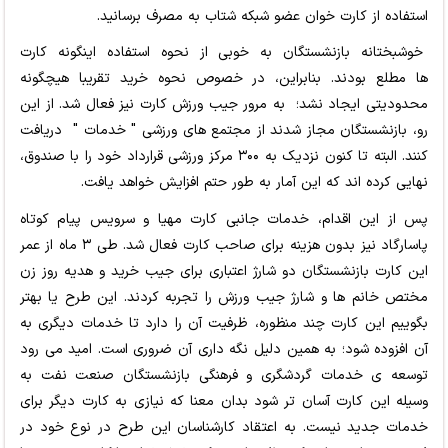
استفاده از کارت خوان عضو شبکه شتاب به مصرف برسانید.
خوشبختانه بازنشستگان به خوبی از نحوه استفاده اینگونه کارت
ها مطلع بودند. بنابراین، در خصوص نحوه خرید تقریبا هیچگونه
محدودیتی ایجاد نشد؛ به مرور جیب ورزش کارت نیز فعال شد. از این
رو، بازنشستگان مجاز شدند از مجتمع های ورزشی " خدمات " دریافت
کنند. البته تا کنون نزدیک به ۳۰۰ مرکز ورزشی قرارداد خود را با صندوق،
نهایی کرده اند که این آمار به طور حتم افزایش خواهد یافت.
پس از این اقدام، خدمات جانبی کارت مهیا و سرویس پیام کوتاه
پاسارگاد نیز بدون هزینه برای صاحب کارت فعال شد. طی ۳ ماه از عمر
این کارت بازنشستگان دو شارژ اعتباری برای جیب خرید و هدیه روز زن
مختص خانم ها و شارژ جیب ورزش را تجربه کردند. این طرح یا بهتر
بگوییم این کارت چند منظوره، ظرفیت آن را دارد تا خدمات دیگری به
آن افزوده شود؛ به همین دلیل نگه داری آن ضروری است. امید می رود
توسعه ی خدمات گردشگری و فرهنگی بازنشستگان صنعت نفت به
وسیله این کارت آسان تر شود بدان معنا که نیازی به کارت دیگر برای
خدمات جدید نیست. به اعتقاد کارشناسان این طرح در نوع خود در