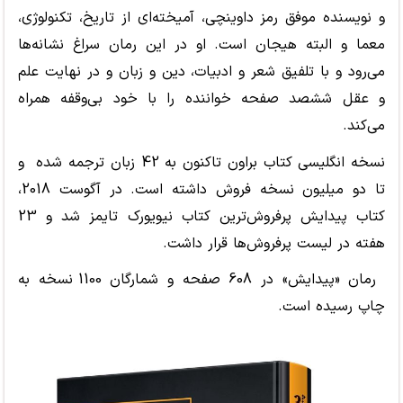
و نویسنده موفق رمز داوینچی، آمیخته
ای از تاریخ، تکنولوژی،
معما و البته هیجان است. او در این رمان سراغ نشانه
ها
می
رود و با تلفیق شعر و ادبیات، دین و زبان و در نهایت علم
و عقل ششصد صفحه خواننده را با خود بی
وقفه همراه
می
کند.
نسخه انگلیسی کتاب براون تاکنون به 42 زبان ترجمه شده و
تا دو میلیون نسخه فروش داشته است. در آگوست 2018،
کتاب پیدایش پرفروش
ترین کتاب نیویورک تایمز شد و 23
هفته در لیست پرفرو
ش
ها قرار داشت.
رمان «پیدایش» در 608 صفحه و شمارگان 1100 نسخه به
چاپ رسیده است.