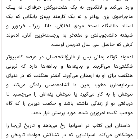
وارد می
کند و لانگدون نه یک هفت
تیرکش حرفه
ای، نه یـــک
ماجراجوی بزن بهادر و نه یک کارمند پپه
ی بایگانی که یک
استاد دانشگاه است؛ مردی اخلاقی، دانا، زیرک، خردورز و
شیفته دانشجویانش و مفتخر به برجسته
ترین آنان، ادموند
کرش که حاصل سی سال تدریس اوست.
ادموند کوتاه زمانی پس از فارغ
التحصیلی در عرصه کامپیوتر
شگفتی
ها می
آفریند و بدیعه
ها و بداهه
ها دارد که ثروتی
هنگفت برای او به ارمغان می
آورد، آنقدر هنگفت که در دنیای
سرمایه
داری مغرب زمین با گشاده
دستی زندگی می
کند و
نبوغش را به کار می
گیرد یا نبوغش یقه
اش را می
چسبد تا
دریافتی نو از زندگی داشته باشد و حکمت دیرین را که گاه
موجب نکبت امروزین شده، مورد پرسش قرار دهد.
داستان این کتاب در اسپانیا رخ می
دهد و تاریخ آن
جا را
موشکافی می
کند. اسپانیایی که در کشاکش حوادث تاریخی و