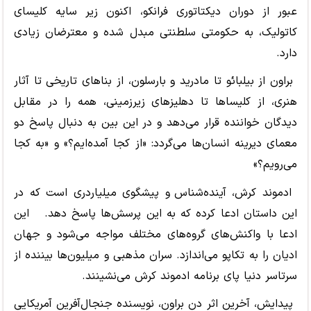
عبور از دوران دیکتاتوری فرانکو، اکنون زیر سایه کلیسای
کاتولیک، به حکومتی سلطنتی مبدل شده و معترضان زیادی
دارد.
براون از بیلبائو تا مادرید و بارسلون، از بناهای تاریخی تا آثار
هنری، از کلیساها تا دهلیزهای زیرزمینی، همه را در مقابل
دیدگان خواننده قرار می
دهد و در این بین به دنبال پاسخ دو
معمای دیرینه انسان
ها می
گردد: «از کجا آمده
ایم؟» و «به کجا
می
رویم؟»
ادموند کرش، آینده
شناس و پیشگوی میلیاردری است که در
این داستان ادعا کرده که به این پرسش
ها پاسخ دهد. این
ادعا با واکنش
های گروه
های مختلف مواجه می
شود و جهان
ادیان را به تکاپو می
اندازد. سران مذهبی و میلیون
ها بیننده از
سرتاسر دنیا پای برنامه ادموند کرش می
نشینند.
پیدایش، آخرین اثر دن براون، نویسنده جنجال
آفرین آمریکایی