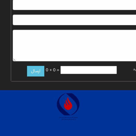
د
0 + 0 =