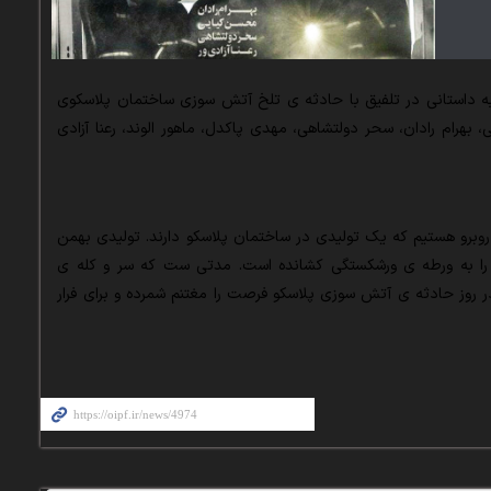
به داستانی در تلفیق با حادثه ی تلخ آتش سوزی ساختمان پلاسکوی
 بهرام رادان، سحر دولتشاهی، مهدی پاکدل، ماهور الوند، رعنا آزادی
 روبرو هستیم که یک تولیدی در ساختمان پلاسکو دارند. تولیدی بهمن
را به ورطه ی ورشکستگی کشانده است. مدتی ست که سر و کله ی
 روز حادثه ی آتش سوزی پلاسکو فرصت را مغتنم شمرده و برای فرار