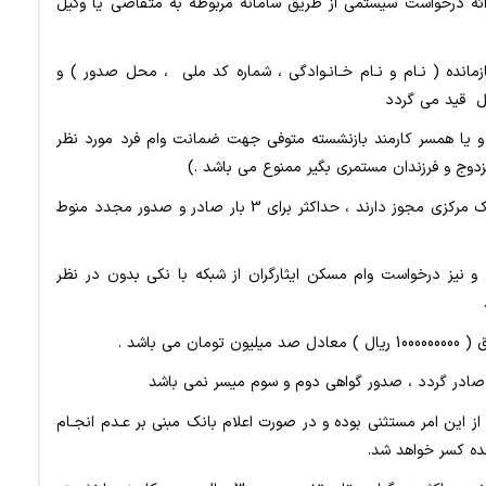
ائه درخواست سیستمی از طریق سامانه مربوطه به متقاضی یا وکیل
مانده (‌ نـام و نـام خـانـوادگی ، شماره کد ملی ،‌ محل صدور ) و
ل قید می گردد
 و یا همسر کارمند بازنشسته متوفی جهت ضمانت وام فرد مورد نظر
وج و فرزندان مستمری بگیر ممنوع می باشد .)
4- گواهی حقوقی برای سایر بانک ها و موسسات که از بانک مرکزی مجوز دارند ، حداکثر برای 3 بار صادر و صدور مجدد منوط
نیز درخواست وام مسکن ایثارگران از شبکه با نکی بدون در نظر
 این امر مستثنی بوده و در صورت اعلام بانک مبنی بر عـدم انجـام
نده کسر خواهد شد.