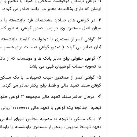
1- گواهی براساس درخواست شخص و صرفاً با تنظیم و ار
ایشان که دارای وکالتنامه معتبر می باشد صادر می گردد.
2- در گـواهـی های صـادره مشخصات فرد بازنشسته یا باز
میزان اصل مستمری وی در زمان صدور گواهی به طور کام
3- گواهی کسر از مستمری با درخواست کارمند بازنشسته
آنان صادر می گردد. ( صدور گواهی ضمانت برای همسر مزد
به تسویه حساب گواهیهای قبلی می باشد
5- گواهی کسر از مستمری جهت تسهیلات با نک مسکن و 
گرفتن سقف تعهد مالی و فقط برای یکبار صادر می گردد. .
6- درحال حاضر سقف تعهد مالی مجموعه 3 گواهی حقوق ( 1000000000 ریال ) معادل صد میلیون تومان می باشد .
تبصره : چنانچه یک گواهی با تعهد مالی 1000000000 ریالی صادر گردد ، صدور گواهی دوم و سوم میسر نمی باشد
7- بانک مسکن با توجه به مصوبه مجلس شورای اسلامی از
تعهد تـوسط مدیـون، بـدهی از مستمری بازنشسته یا بازما