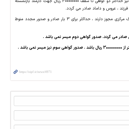
8- گواهی کسر از مستمری جهت دریافت تسهیلات ازدواج نیز حداکثر دو گواهی تا سقف 300000000 ریال جهت کارمند بازنشسته
زند ، عروس و داماد صادر می گردد.
9- گواهی حقوقی برای سایر بانک ها و موسسات که از بانک مرکزی مجوز دارند ، حداکثر برای 3 بار صادر و صدور مجدد منوط
 صادر می گردد. صدور گواهی دوم میسر نمی باشد .
 از
300000000
ریال باشد . صدور گواهی سوم نیز میسر نمی باشد .