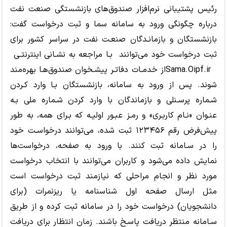
رئیس پشتیبانی نرم‌افزار صندوق‌های بازنشستگی صنعت نفت‌
درباره چگونگی ورود به سامانه سما و ثبت درخواست گفت:
بازنشستگان و بازمانـدگان صنعـت نفت در سراسر کشور برای
ثبت درخواست خود می‌توانند بـا مراجعه به نشـانی اینترنتـی
Sama.Oipf.ir
از خدمـات دفاتـر پیشـخوان صندوق‌هـا بهره‌مند
شوند. پس از ورود به سامانه، بازنشستگان بـا وارد کـردن
شـماره پرسـنلی و بازماندگان با وارد کردن شـماره ملی بـه
عنـوان «نـام کاربـری» و رمـز عبـور اولیـه که بـرای همه، به طور
پیش‌فرض رقم ۱۲۳۴۵۶ ثبت شده، می‌توانند درخواسـت خود
را در سـامانه ثبت کنند. با ورود به صفحه، درخواست‌ها
نمایش داده می‌شود و کاربران می‌توانند با انتخاب درخواست
مورد نظر و انجام مراحلی که نیازمند ثبت درخواست است
مثل ارسال صفحه اول شناسنامه یا ریزنمرات (برای
دانشجویان) درخواست خود را در سامانه ثبت کرده و از طریق
سـامانه منتظر دریافت پاسـخ باشند
.
زمان انتظار برای دریافت