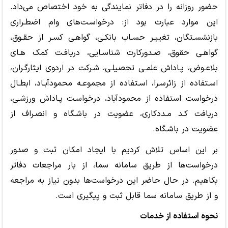
حضور روزانه را در دفاتر نمایندگی به خود اختصاص می‌داد.
این موارد عبارت بود از: درخواسـت‌های وام اضطـراری
بازنشسـتگان، تغییـر حسـاب بانکـی، گواهـی کسـر از حقـوق،
گواهـی حقوق، صـدورکارت شناسـایی، دریافـت کمک هـای
بلاعـوض، پـاداش علمـی تحصیلـی، شـرکت در اردوی ایثارگـران،
اسـتفاده از زائرسـرا، اسـتفاده از مجموعـه محمودآبـاد، ابطـال
درخواست استفاده از محمودآباد، درخواسـت پـاداش ورزشـی،
دریافت کـد مـددکاری، عضویت در باشـگاه و انصـراف از
عضویت در باشـگاه.
بر این اساس تلاش کردیم با ایجاد امکان ثبت و صدور
درخواست‌ها از طریق سامانه سما، از بار مراجعات دفاتر
بکاهیم. در حال حاضر این درخواست‌ها بدون نیاز به مراجعه
و از طریق سامانه سما قابل ثبت و پیگیری است.
نحوه استفاده از خدمات