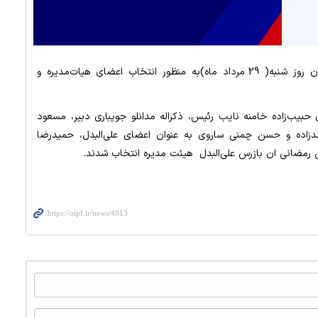
مجمع عمومی کانون بازنشستگان صنعت نفت مازندران روز شنبه( 29 مرداد ماه)به منظور انتخاب اعضای هیات‌مدیره و
 حبیب‌زاده خامنه نایب‌ رئیس، ذکراله مدانلو جویباری دبیر، مسعود
محمدزاده و حسن چمنی ساروی به عنوان اعضای علی‌البدل، حمیدرضا
ی رمضانی ان بازرس علی‌البدل هیئت مدیره انتخاب شدند.