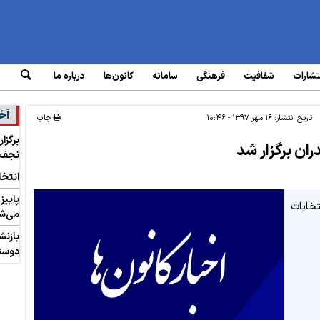
تشارات
شفافیت
فرهنگی
سامانه‌
کانون‌ها
درباره ما
آخر
تاریخ انتشار:
۱۶ مهر ۱۳۹۷ - ۱۰:۴۶
چاپ
برگزا
ان برگزار شد
نجف‌آ
انتخا
پاییز
خابات
می‌ش
بازنش
دوست